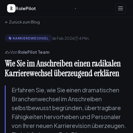
R
RolePilot
← Zurück zum Blog
📅 Feb 2026
🕐 4 Min.
🔄 KARRIEREWECHSEL
✍️ Von
RolePilot Team
Wie Sie im Anschreiben einen radikalen
Karrierewechsel überzeugend erklären
Erfahren Sie, wie Sie einen dramatischen
Branchenwechsel im Anschreiben
selbstbewusst begründen, übertragbare
Fähigkeiten hervorheben und Personaler
von Ihrer neuen Karrierevision überzeugen.