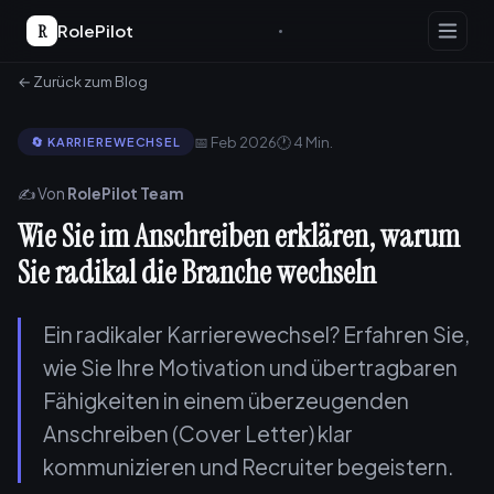
R
RolePilot
← Zurück zum Blog
📅 Feb 2026
🕐 4 Min.
🔄 KARRIEREWECHSEL
✍️ Von
RolePilot Team
Wie Sie im Anschreiben erklären, warum
Sie radikal die Branche wechseln
Ein radikaler Karrierewechsel? Erfahren Sie,
wie Sie Ihre Motivation und übertragbaren
Fähigkeiten in einem überzeugenden
Anschreiben (Cover Letter) klar
kommunizieren und Recruiter begeistern.