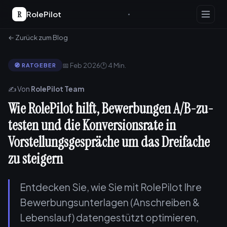
R
RolePilot
← Zurück zum Blog
📅 Feb 2026
🕐 4 Min.
🧭 RATGEBER
✍️ Von
RolePilot Team
Wie RolePilot hilft, Bewerbungen A/B-zu-
testen und die Konversionsrate in
Vorstellungsgespräche um das Dreifache
zu steigern
Entdecken Sie, wie Sie mit RolePilot Ihre
Bewerbungsunterlagen (Anschreiben &
Lebenslauf) datengestützt optimieren,