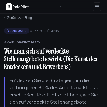
R
RolePilot
← Zurück zum Blog
📅 Feb 2026
🕐 4 Min.
🔍 JOBSUCHE
✍️ Von
RolePilot Team
Wie man sich auf verdeckte
Stellenangebote bewirbt (Die Kunst des
Entdeckens und Bewerbens)
Entdecken Sie die Strategien, um die
verborgenen 80% des Arbeitsmarktes zu
erschließen. RolePilot zeigt Ihnen, wie Sie
sich auf verdeckte Stellenangebote