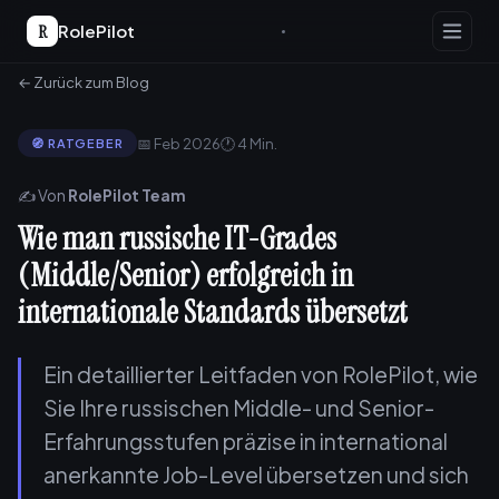
R
RolePilot
← Zurück zum Blog
📅 Feb 2026
🕐 4 Min.
🧭 RATGEBER
✍️ Von
RolePilot Team
Wie man russische IT-Grades
(Middle/Senior) erfolgreich in
internationale Standards übersetzt
Ein detaillierter Leitfaden von RolePilot, wie
Sie Ihre russischen Middle- und Senior-
Erfahrungsstufen präzise in international
anerkannte Job-Level übersetzen und sich