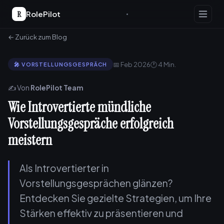
R
RolePilot
← Zurück zum Blog
📅 Feb 2026
🕐 4 Min.
🎤 VORSTELLUNGSGESPRÄCH
✍️ Von
RolePilot Team
Wie Introvertierte mündliche
Vorstellungsgespräche erfolgreich
meistern
Als Introvertierter in
Vorstellungsgesprächen glänzen?
Entdecken Sie gezielte Strategien, um Ihre
Stärken effektiv zu präsentieren und