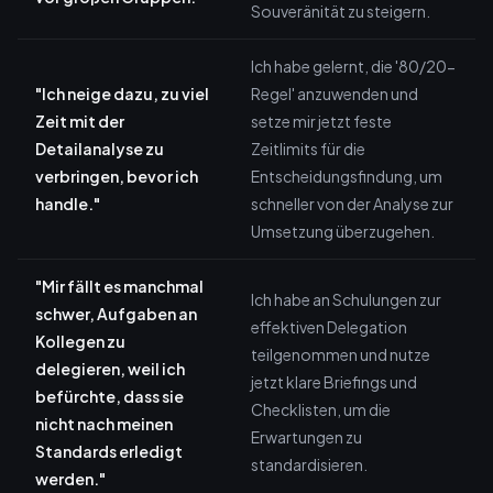
Souveränität zu steigern.
Ich habe gelernt, die '80/20-
"Ich neige dazu, zu viel
Regel' anzuwenden und
Zeit mit der
setze mir jetzt feste
Detailanalyse zu
Zeitlimits für die
verbringen, bevor ich
Entscheidungsfindung, um
handle."
schneller von der Analyse zur
Umsetzung überzugehen.
"Mir fällt es manchmal
Ich habe an Schulungen zur
schwer, Aufgaben an
effektiven Delegation
Kollegen zu
teilgenommen und nutze
delegieren, weil ich
jetzt klare Briefings und
befürchte, dass sie
Checklisten, um die
nicht nach meinen
Erwartungen zu
Standards erledigt
standardisieren.
werden."