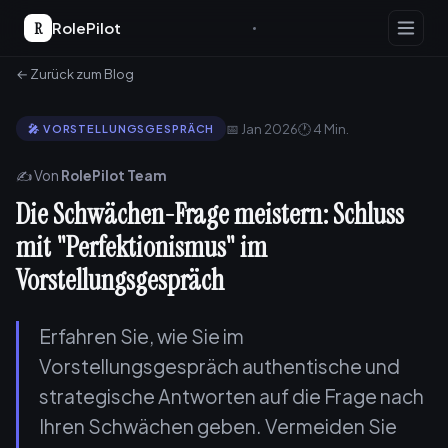
R
RolePilot
← Zurück zum Blog
📅 Jan 2026
🕐 4 Min.
🎤 VORSTELLUNGSGESPRÄCH
✍️ Von
RolePilot Team
Die Schwächen-Frage meistern: Schluss
mit "Perfektionismus" im
Vorstellungsgespräch
Erfahren Sie, wie Sie im
Vorstellungsgespräch authentische und
strategische Antworten auf die Frage nach
Ihren Schwächen geben. Vermeiden Sie