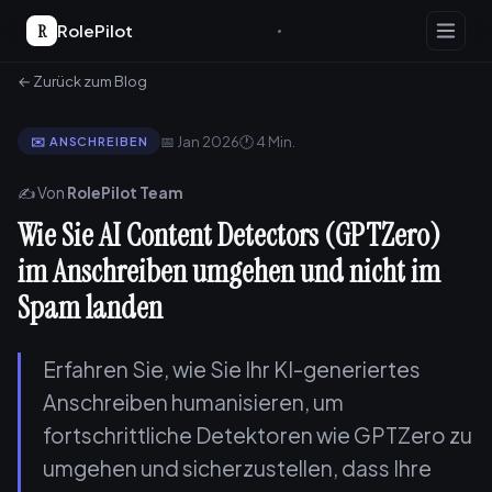
R
RolePilot
← Zurück zum Blog
📅 Jan 2026
🕐 4 Min.
✉️ ANSCHREIBEN
✍️ Von
RolePilot Team
Wie Sie AI Content Detectors (GPTZero)
im Anschreiben umgehen und nicht im
Spam landen
Erfahren Sie, wie Sie Ihr KI-generiertes
Anschreiben humanisieren, um
fortschrittliche Detektoren wie GPTZero zu
umgehen und sicherzustellen, dass Ihre