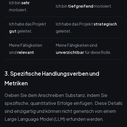
Ich bin
sehr
Ich bin
tiefgreifend
motiviert.
motiviert.
Ich habe das Projekt
Ich habe das Projekt
strategisch
gut
geleitet.
geleitet.
Meine Fähigkeiten
Meine Fähigkeiten sind
sind
relevant
.
unverzichtbar
für diese Rolle.
3. Spezifische Handlungsverben und
Metriken
Geben Sie dem Anschreiben Substanz, indem Sie
spezifische, quantitative Erfolge einfügen. Diese Details
sind einzigartig und können nicht generisch von einem
Large Language Model (LLM) erfunden werden.