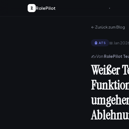
R
RolePilot
← Zurück zum Blog
📅 Jan 202
🤖 ATS
✍️ Von
RolePilot T
Weißer T
Funktion
umgehen,
Ablehnu