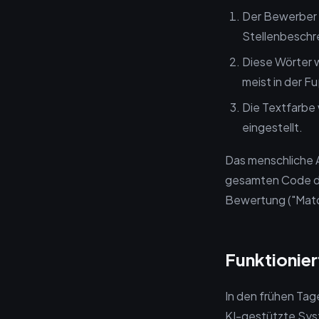
Der Bewerber i
Stellenbeschre
Diese Wörter we
meist in der Fu
Die Textfarbe
eingestellt.
Das menschliche 
gesamten Code de
Bewertung ("Matc
Funktionier
In den frühen Tag
KI-gestützte Syst