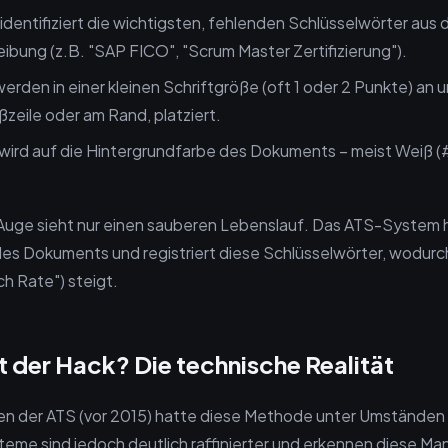
dentifiziert die wichtigsten, fehlenden Schlüsselwörter aus 
ibung (z.B. "SAP FICO", "Scrum Master Zertifizierung").
rden in einer kleinen Schriftgröße (oft 1 oder 2 Punkte) an un
ßzeile oder am Rand, platziert.
 wird auf die Hintergrundfarbe des Dokuments – meist Weiß 
Auge sieht nur einen sauberen Lebenslauf. Das ATS-System h
s Dokuments und registriert diese Schlüsselwörter, wodurc
h Rate") steigt.
t der Hack? Die technische Realität
en der ATS (vor 2015) hatte diese Methode unter Umständen
eme sind jedoch deutlich raffinierter und erkennen diese Ma