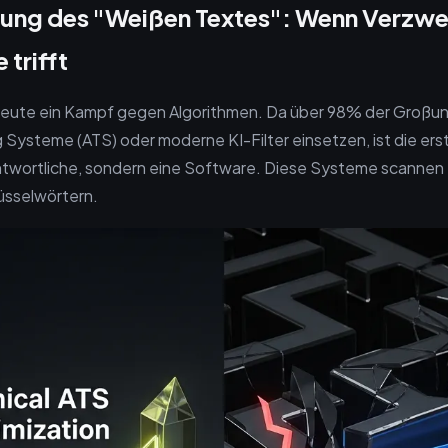
kung des "Weißen Textes": Wenn Verzwei
 trifft
 heute ein Kampf gegen Algorithmen. Da über 98% der Groß
g Systeme (ATS) oder moderne KI-Filter einsetzen, ist die ers
ntwortliche, sondern eine Software. Diese Systeme scannen
üsselwörtern.