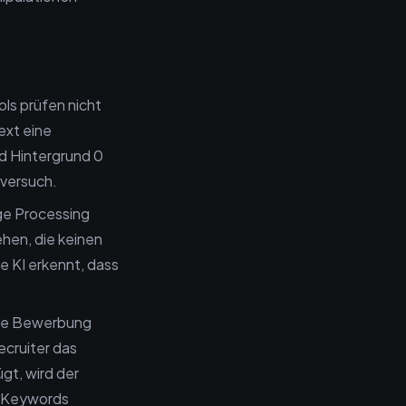
ols prüfen nicht
ext eine
d Hintergrund 0
sversuch.
ge Processing
hen, die keinen
e KI erkennt, dass
die Bewerbung
ecruiter das
gt, wird der
er Keywords