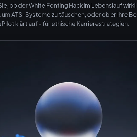
ie, ob der White Fonting Hack im Lebenslauf wirkl
t, um ATS-Systeme zu täuschen, oder ob er Ihre 
ePilot klärt auf – für ethische Karrierestrategien.