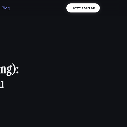
Blog
Jetzt starten
ing):
u