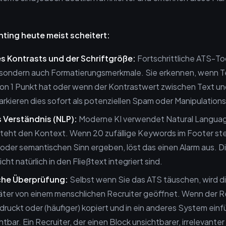
ting heute meist scheitert:
s Kontrasts und der Schriftgröße:
Fortschrittliche ATS-To
, sondern auch Formatierungsmerkmale. Sie erkennen, wenn T
on 1 Punkt hat oder wenn der Kontrastwert zwischen Text un
arkieren dies sofort als potenziellen Spam oder Manipulation
 Verständnis (NLP):
Moderne KI verwendet Natural Langua
steht den Kontext. Wenn 20 zufällige Keywords im Footer ste
oder semantischen Sinn ergeben, löst das einen Alarm aus. Di
cht natürlich in den Fließtext integriert sind.
che Überprüfung:
Selbst wenn Sie das ATS täuschen, wird 
äter von einem menschlichen Recruiter geöffnet. Wenn der R
uckt oder (häufiger) kopiert und in ein anderes System einfü
htbar. Ein Recruiter, der einen Block unsichtbarer, irrelevant