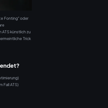
te Fonting" oder
are
m ATS künstlich zu
ermeintliche Trick
wendet?
ptimierung)
m Fall ATS)