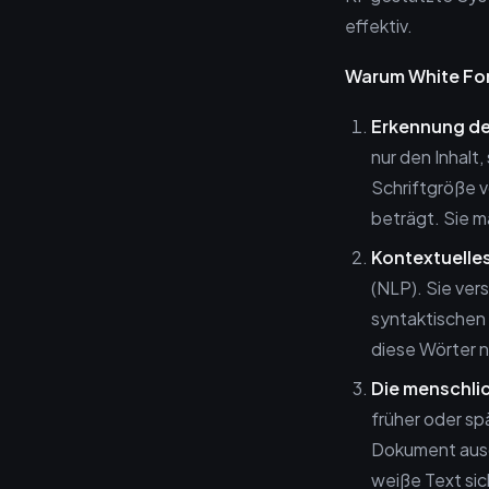
effektiv.
Warum White Fon
Erkennung de
nur den Inhalt
Schriftgröße v
beträgt. Sie m
Kontextuelles
(NLP). Sie ver
syntaktischen 
diese Wörter ni
Die menschli
früher oder sp
Dokument ausdr
weiße Text sic