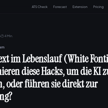
ATS Check
Forecast
Extension
Pricing
6
🕐 4 Min.
eam
ext im Lebenslauf (White Font
ieren diese Hacks, um die KI z
 oder führen sie direkt zur
ng?