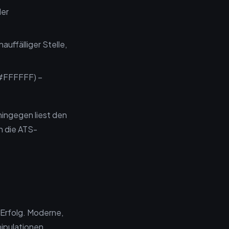
der
auffälliger Stelle,
(#FFFFFF) –
ingegen liest den
h die ATS-
 Erfolg. Moderne,
nipulationen