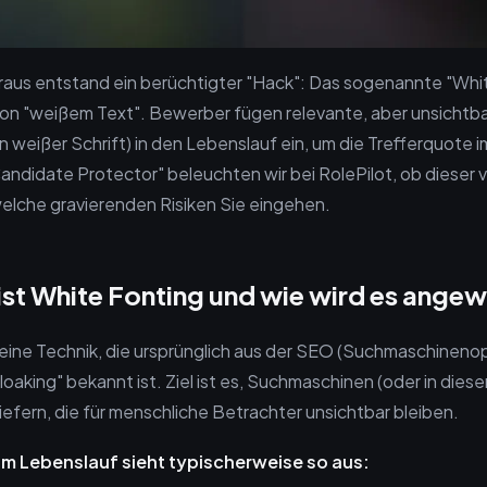
raus entstand ein berüchtigter "Hack": Das sogenannte "Whi
on "weißem Text". Bewerber fügen relevante, aber unsichtb
n weißer Schrift) in den Lebenslauf ein, um die Trefferquote i
Candidate Protector" beleuchten wir bei RolePilot, ob dieser v
welche gravierenden Risiken Sie eingehen.
ist White Fonting und wie wird es ange
 eine Technik, die ursprünglich aus der SEO (Suchmaschineno
oaking" bekannt ist. Ziel ist es, Suchmaschinen (oder in diese
iefern, die für menschliche Betrachter unsichtbar bleiben.
m Lebenslauf sieht typischerweise so aus: