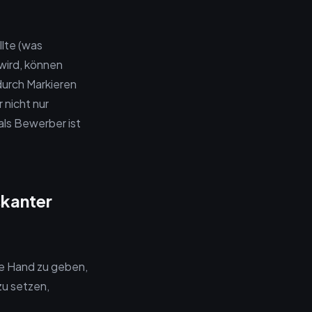
llte (was
 wird, können
durch Markieren
 nicht nur
als Bewerber ist
skanter
die Hand zu geben,
zu setzen,