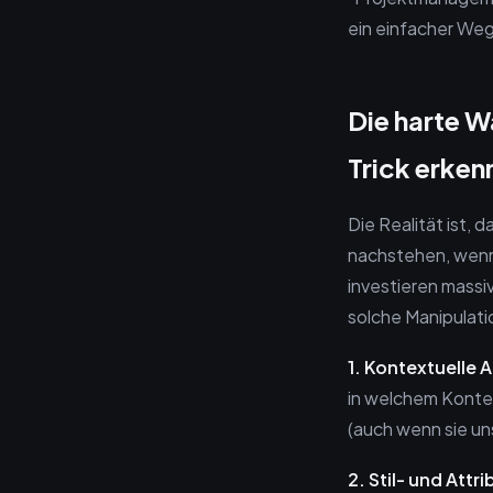
ein einfacher Weg
Die harte 
Trick erken
Die Realität ist,
nachstehen, wenn
investieren massi
solche Manipulatio
1. Kontextuelle 
in welchem Kontex
(auch wenn sie uns
2. Stil- und Att