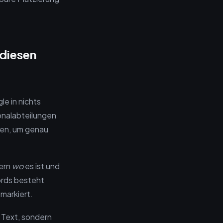
diesen
e in nichts
onalabteilungen
nen, um genau
dern
wo
es ist und
ords besteht
 markiert.
 Text, sondern