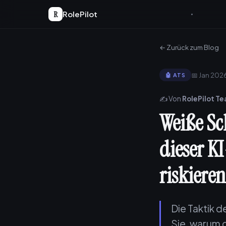
R
RolePilot
← Zurück zum Blog
📅 Jan 202
🤖 ATS
✍️ Von
RolePilot T
Weiße Sc
dieser K
riskieren
Die Taktik d
Sie, warum d