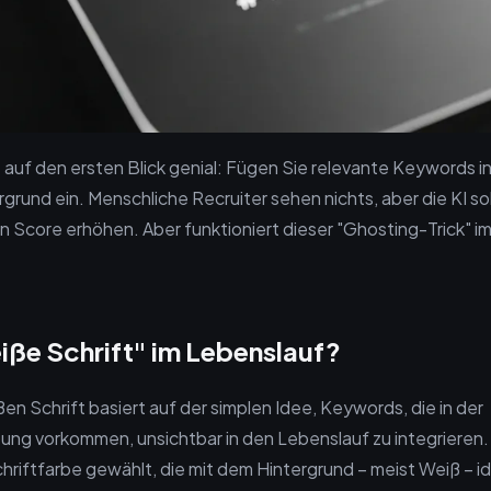
t auf den ersten Blick genial: Fügen Sie relevante Keywords i
rund ein. Menschliche Recruiter sehen nichts, aber die KI sol
n Score erhöhen. Aber funktioniert dieser "Ghosting-Trick" i
iße Schrift" im Lebenslauf?
en Schrift basiert auf der simplen Idee, Keywords, die in der
ung vorkommen, unsichtbar in den Lebenslauf zu integrieren
hriftfarbe gewählt, die mit dem Hintergrund – meist Weiß – id