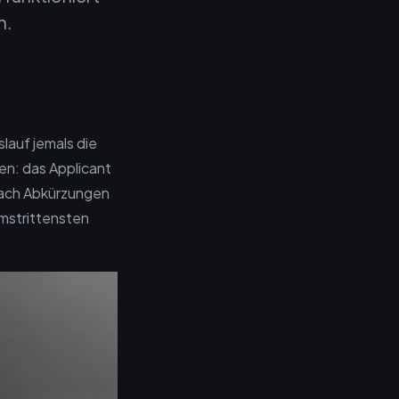
n.
lauf jemals die
en: das Applicant
nach Abkürzungen
umstrittensten