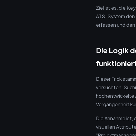
Ziel ist es, die 
ATS-System den Tex
erfassen und den 
Die Logik 
funktionier
Dieser Trick sta
versuchten, Suchm
hochentwickelte 
Vergangenheit kurz
Die Annahme ist, 
visuellen Attribu
"Projektmanageme