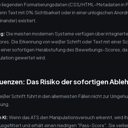
de liegenden Formatierungsdaten (CSS/HTML-Metadaten in
enn Text mit 0% Sichtbarkeit oder in einer unlogischen Anord
nander) existiert.
ng:
Die meisten modernen Systeme verfügen über integriert
res. Die Erkennung von weißer Schrift oder Text mit einer Sc
u einer sofortigen Herabstufung des Bewerbungs-Scores, da 
lation gewertet wird.
enzen: Das Risiko der sofortigen Able
ißer Schrift führt in den allermeisten Fällen nicht zur Umgeh
nung.
 KI:
Wenn das ATS den Manipulationsversuch erkennt, wird Ih
sgefiltert und erhält einen niedrigen "Pass-Score". Sie verli