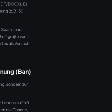
 PDF/DOCX). Es
nung (z.B. 50
e Spam- und
hriftgröße von 1
dies als Versuch
hnung (Ban)
ung, sondern zur
r Lebenslauf oft
eren die Chance,