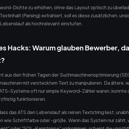
Keyword-Dichte zu erhöhen, ohne das Layout optisch zu überl
tinhalt (Parsing) extrahiert, soll es diese zusätzlichen, uns
Lebenslauf als hochrelevant einstufen.
des Hacks: Warum glauben Bewerber, da
t?
mmt aus den frühen Tagen der Suchmaschinenoptimierung (SE
aschinen mit verstecktem Text zu manipulieren. Da ältere, 
ATS-Systeme oft nur simple Keyword-Zähler waren, konnte di
fristig funktionieren.
dass das ATS den Lebenslauf als reinen Textstring liest, unab
ten wie Schriftfarbe oder -größe. Wenn das System nur zählt, 
nt" oder "SQL-Kenntnisse" vorkommen, scheint die unsichtb