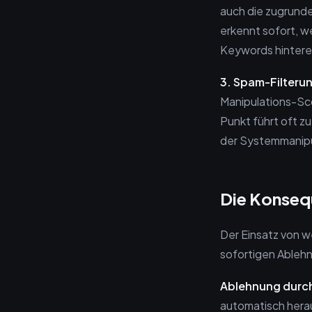
auch die zugrun
erkennt sofort, w
Keywords hinterei
3. Spam-Filteru
Manipulations-Sco
Punkt führt oft z
der Systemmanipu
Die Konsequ
Der Einsatz von we
sofortigen Ableh
Ablehnung durch
automatisch herau