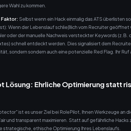
ngere Wahl zu kommen.
 Faktor:
Selbst wenn ein Hack einmalig das ATS überlisten so
ist): Wenn der Lebenslauf schließlich vom Recruiter geöffnet
er oder der manuelle Nachweis versteckter Keywords (z.B. 
es) schnell entdeckt werden. Dies signalisiert dem Recruiter
tät, sondern sondern auch eine potenzielle Red Flag. Ihr Ruf 
ot Lösung: Ehrliche Optimierung statt ri
otector" ist es unser Ziel bei RolePilot, Ihnen Werkzeuge an 
fair und transparent maximieren. Statt auf gefährliche Hacks 
e strategische, ethische Optimierung Ihres Lebenslaufs.