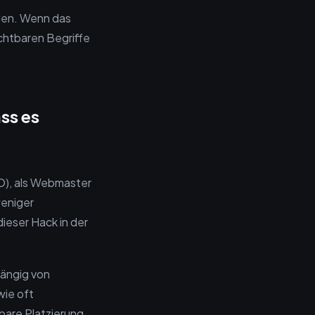
aden. Wenn das
ichtbaren Begriffe
ss es
O), als Webmaster
weniger
eser Hack in der
hängig von
wie oft
are Platzierung