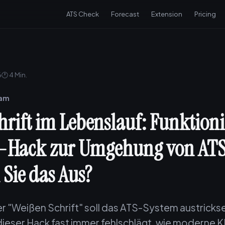
ATS Check
Forecast
Extension
Pricing
6
🕐 4 Min.
eam
hrift im Lebenslauf: Funktioni
I-Hack zur Umgehung von ATS
 Sie das Aus?
er "Weißen Schrift" soll das ATS-System austricks
ieser Hack fast immer fehlschlägt, wie moderne KI