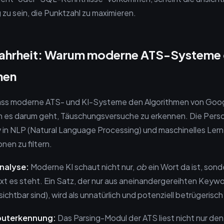
 zu sein, die Punktzahl zu maximieren.
Wahrheit: Warum moderne ATS-Systeme 
nen
 dass moderne ATS- und KI-Systeme den Algorithmen von Googl
 es darum geht, Täuschungsversuche zu erkennen. Die Pers
v in NLP (Natural Language Processing) und maschinelles Ler
nen zu filtern.
Analyse:
Moderne KI schaut nicht nur,
ob
ein Wort da ist, son
t es steht. Ein Satz, der nur aus aneinandergereihten Keyw
ichtbar sind), wird als unnatürlich und potenziell betrügerisch
ributerkennung:
Das Parsing-Modul der ATS liest nicht nur den