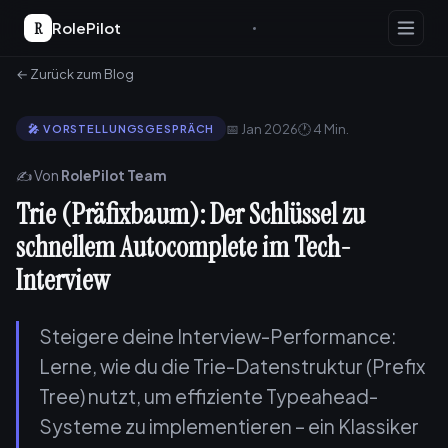
R
RolePilot
← Zurück zum Blog
📅 Jan 2026
🕐 4 Min.
🎤 VORSTELLUNGSGESPRÄCH
✍️ Von
RolePilot Team
Trie (Präfixbaum): Der Schlüssel zu
schnellem Autocomplete im Tech-
Interview
Steigere deine Interview-Performance:
Lerne, wie du die Trie-Datenstruktur (Prefix
Tree) nutzt, um effiziente Typeahead-
Systeme zu implementieren – ein Klassiker