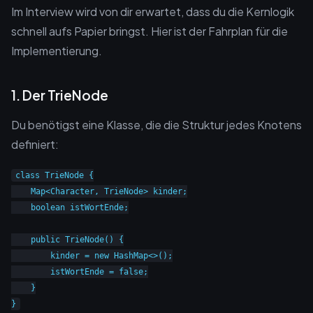
Im Interview wird von dir erwartet, dass du die Kernlogik
schnell aufs Papier bringst. Hier ist der Fahrplan für die
Implementierung.
1. Der TrieNode
Du benötigst eine Klasse, die die Struktur jedes Knotens
definiert:
class TrieNode {

    Map<Character, TrieNode> kinder;

    boolean istWortEnde;

    public TrieNode() {

        kinder = new HashMap<>();

        istWortEnde = false;

    }
