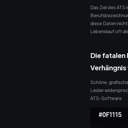
Das Ziel des ATS 
Berufsbezeichnun
diese Daten nicht
Lebenslauf oft als
Die fatale
Verhängnis
Schöne, grafische 
Leider widerspre
ATS-Software.