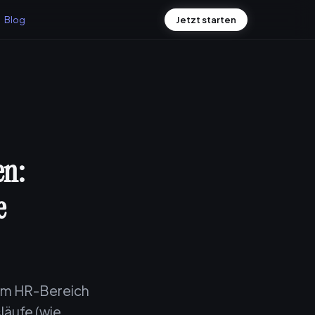
Blog
Jetzt starten
en:
e
im HR-Bereich
läufe (wie