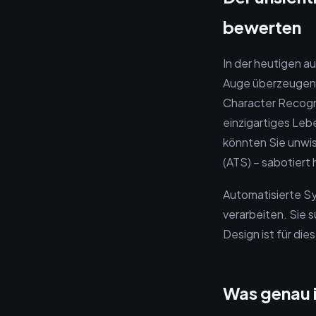
bewerten
In der heutigen 
Auge überzeugen,
Character Recogni
einzigartiges Lebe
könnten Sie unwis
(ATS) – sabotiert
Automatisierte S
verarbeiten. Sie s
Design ist für die
Was genau i