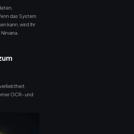
daten,
 Wenn das System
en kann, wird Ihr
 Nirvana.
 zum
erliebtheit.
erner OCR- und