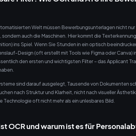
automatisierten Welt müssen Bewerbungsunterlagen nicht nur
 sondern auch die Maschinen. Hier kommt die Texterkennung
tion) ins Spiel. Wenn Sie Stunden in ein optisch beeindruck
nslauf-Design (oft erstellt mit Tools wie Figma oder Canva) i
sentlich den ersten und wichtigsten Filter – das Applicant T
 haben.
ysteme sind darauf ausgelegt, Tausende von Dokumenten sch
uchen nach Struktur und Klarheit, nicht nach visueller Ästheti
se Technologie oft nicht mehr als ein unlesbares Bild.
st OCR und warum ist es für Personalab