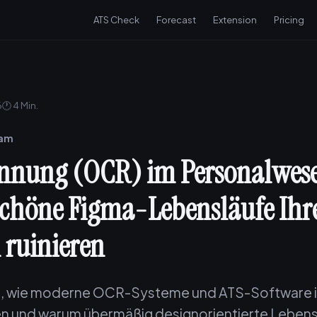
ATS Check
Forecast
Extension
Pricing
6
🕐 4 Min.
eam
ennung (OCR) im Personalwes
chöne Figma-Lebensläufe Ihr
ruinieren
ie, wie moderne OCR-Systeme und ATS-Software 
en und warum übermäßig designorientierte Lebens