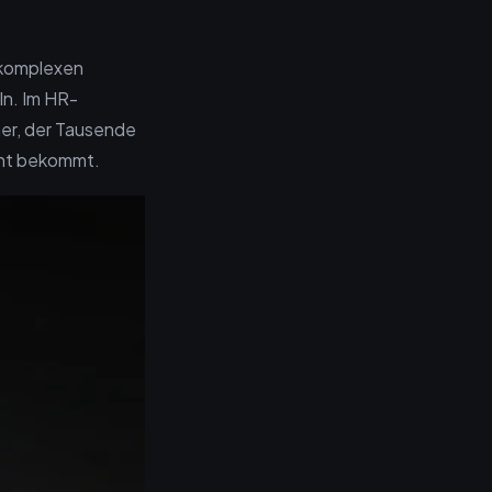
 komplexen
ln. Im HR-
ner, der Tausende
icht bekommt.