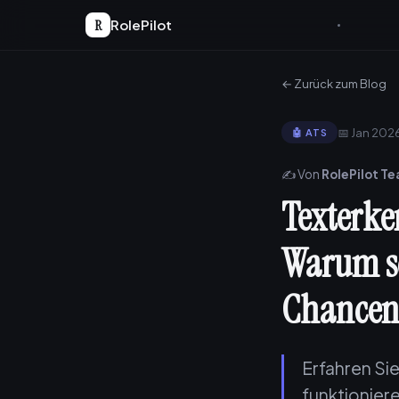
R
RolePilot
← Zurück zum Blog
📅 Jan 202
🤖 ATS
✍️ Von
RolePilot T
Texterk
Warum s
Chancen 
Erfahren S
funktionier