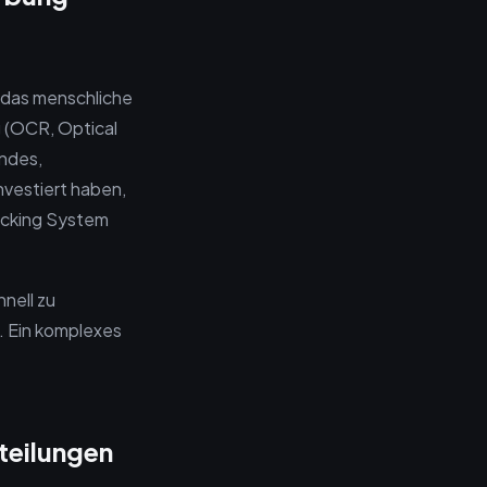
 das menschliche
 (OCR, Optical
endes,
nvestiert haben,
racking System
nell zu
k. Ein komplexes
teilungen