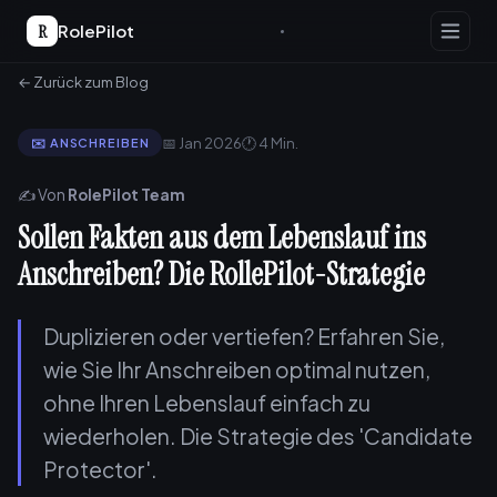
R
RolePilot
← Zurück zum Blog
📅 Jan 2026
🕐 4 Min.
✉️ ANSCHREIBEN
✍️ Von
RolePilot Team
Sollen Fakten aus dem Lebenslauf ins
Anschreiben? Die RollePilot-Strategie
Duplizieren oder vertiefen? Erfahren Sie,
wie Sie Ihr Anschreiben optimal nutzen,
ohne Ihren Lebenslauf einfach zu
wiederholen. Die Strategie des 'Candidate
Protector'.