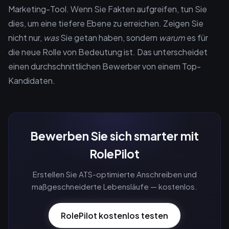
Marketing-Tool. Wenn Sie Fakten aufgreifen, tun Sie
dies, um eine tiefere Ebene zu erreichen. Zeigen Sie
nicht nur,
was
Sie getan haben, sondern
warum
es für
die neue Rolle von Bedeutung ist. Das unterscheidet
einen durchschnittlichen Bewerber von einem Top-
Kandidaten.
Bewerben Sie sich smarter mit
RolePilot
Erstellen Sie ATS-optimierte Anschreiben und
maßgeschneiderte Lebensläufe — kostenlos.
RolePilot kostenlos testen