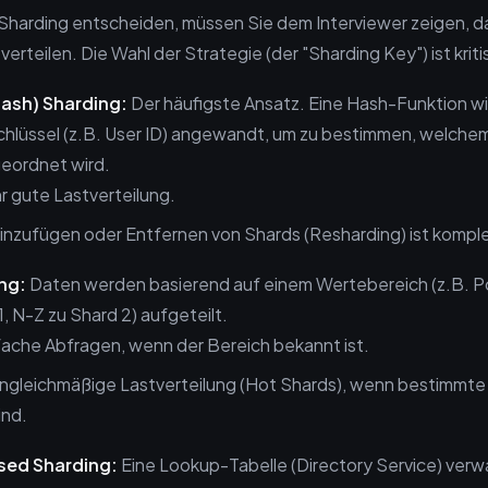
 Sharding entscheiden, müssen Sie dem Interviewer zeigen, d
verteilen. Die Wahl der Strategie (der "Sharding Key") ist kriti
ash) Sharding:
Der häufigste Ansatz. Eine Hash-Funktion wi
hlüssel (z.B. User ID) angewandt, um zu bestimmen, welche
eordnet wird.
 gute Lastverteilung.
inzufügen oder Entfernen von Shards (Resharding) ist kompl
ng:
Daten werden basierend auf einem Wertebereich (z.B. Po
1, N-Z zu Shard 2) aufgeteilt.
ache Abfragen, wenn der Bereich bekannt ist.
ngleichmäßige Lastverteilung (Hot Shards), wenn bestimmte
ind.
sed Sharding:
Eine Lookup-Tabelle (Directory Service) verwa