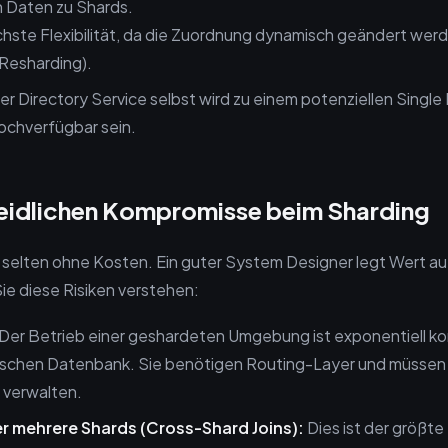
 Daten zu Shards.
hste Flexibilität, da die Zuordnung dynamisch geändert wer
 Resharding).
r Directory Service selbst wird zu einem potenziellen Single 
ochverfügbar sein.
eidlichen Kompromisse beim Sharding
selten ohne Kosten. Ein guter System Designer legt Wert auf
Sie diese Risiken verstehen:
Der Betrieb einer geshardeten Umgebung ist exponentiell ko
hischen Datenbank. Sie benötigen Routing-Layer und müssen
 verwalten.
r mehrere Shards (Cross-Shard Joins):
Dies ist der größt