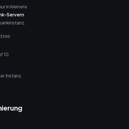
ur in kleinere
nk-Servern
bankinstanz.
atzes
f 10
er Instanz.
nierung