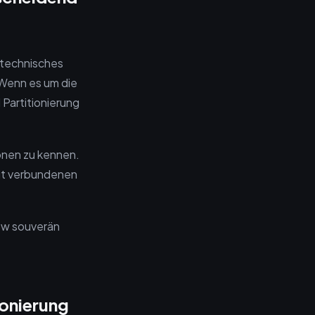
 technisches
 Wenn es um die
 Partitionierung
ionen zu kennen.
it verbundenen
iew souverän
ionierung