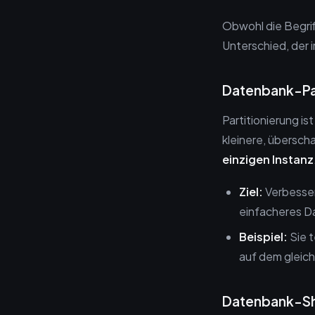
Obwohl die Begrif
Unterschied, der i
Datenbank-Part
Partitionierung i
kleinere, übersch
einzigen Instanz
Ziel:
Verbesser
einfacheres D
Beispiel:
Sie t
auf dem gleic
Datenbank-Sha