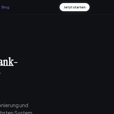
Blog
Jetzt starten
bank-
onierung und
ächsten System