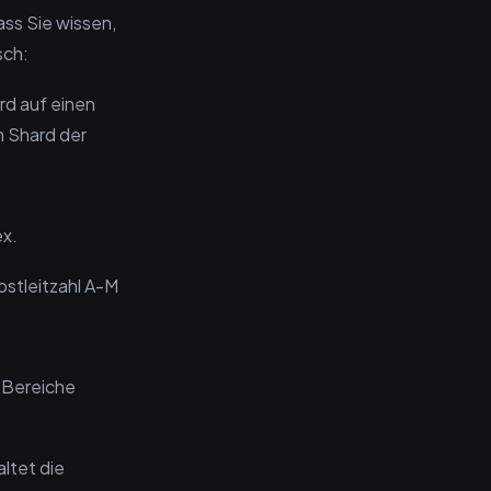
ass Sie wissen,
sch:
rd auf einen
m Shard der
ex.
stleitzahl A-M
 Bereiche
ltet die