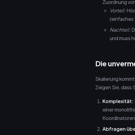
Zuordnung von
Vorteil:
Höc
(einfaches
Nachteil:
De
und muss h
Die unverm
Skalierung kommt 
Zeigen Sie, dass 
Komplexität:
einer monolit
Koordinatoren
Abfragen übe