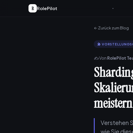
R
RolePilot
← Zurück zum Blog
🎤 VORSTELLUNG
✍️ Von
RolePilot T
Sharding
Skalieru
meistern
Verstehen S
wie Sie die