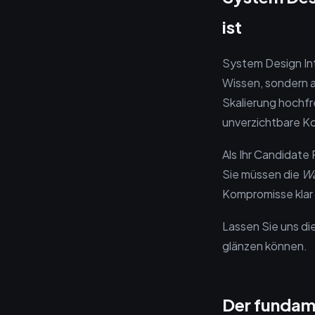
ist
System Design Int
Wissen, sondern a
Skalierung hochfr
unverzichtbare K
Als Ihr Candidate 
Sie müssen die
W
Kompromisse klar
Lassen Sie uns di
glänzen können.
Der fundame