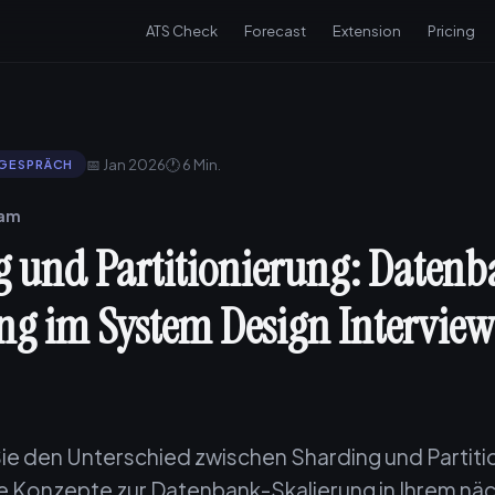
ATS Check
Forecast
Extension
Pricing
📅 Jan 2026
🕐 6 Min.
SGESPRÄCH
eam
 und Partitionierung: Daten
ng im System Design Interview
ie den Unterschied zwischen Sharding und Partiti
se Konzepte zur Datenbank-Skalierung in Ihrem n