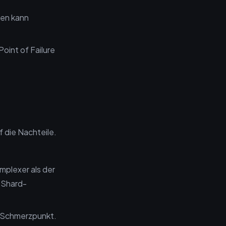
den kann
Point of Failure
 die Nachteile.
mplexer als der
 Shard-
e Schmerzpunkt.