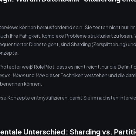
erviews können herausfordernd sein. Sie testen nicht nur Ihr
uch Ihre Fähigkeit, komplexe Probleme strukturiert zu lösen.
equentierter Dienste geht, sind Sharding (Zersplitterung) und
onzepte.
Protector weiß RolePilot, dass es nicht reicht, nur die Definit
arum
,
Wann
und
Wie
dieser Techniken verstehen und die dam
 benennen können.
ese Konzepte entmystifizieren, damit Sie im nächsten Interv
ntale Unterschied: Sharding vs. Partit