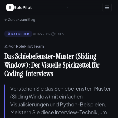
R
RolePilot
← Zurück zum Blog
📅 Jan 2026
🕐 5 Min.
🧭 RATGEBER
✍️ Von
RolePilot Team
Das Schiebefenster-Muster (Sliding
Window): Der Visuelle Spickzettel für
Coding-Interviews
Verstehen Sie das Schiebefenster-Muster
(Sliding Window) mit einfachen
Visualisierungen und Python-Beispielen.
Meistern Sie diese Interview-Technik, um