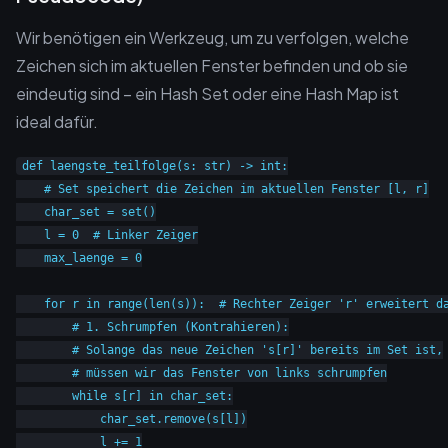
Wir benötigen ein Werkzeug, um zu verfolgen, welche
Zeichen sich im aktuellen Fenster befinden und ob sie
eindeutig sind – ein Hash Set oder eine Hash Map ist
ideal dafür.
def laengste_teilfolge(s: str) -> int:

    # Set speichert die Zeichen im aktuellen Fenster [l, r]

    char_set = set()

    l = 0  # Linker Zeiger

    max_laenge = 0

    for r in range(len(s)):  # Rechter Zeiger 'r' erweitert da
        # 1. Schrumpfen (Kontrahieren):

        # Solange das neue Zeichen 's[r]' bereits im Set ist,

        # müssen wir das Fenster von links schrumpfen

        while s[r] in char_set:

            char_set.remove(s[l])

            l += 1
