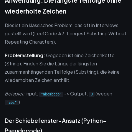
Anwendung: Die längste Teilfolge ohne
wiederholte Zeichen
Dies ist ein klassisches Problem, das oft in Interviews
gestellt wird (LeetCode #3: Longest Substring Without
Repeating Characters).
Problemstellung:
Gegeben ist eine Zeichenkette
(String). Finden Sie die Länge der längsten
zusammenhängenden Teilfolge (Substring), die keine
wiederholten Zeichen enthält.
Beispiel:
Input:
-> Output:
(wegen
"abcabcbb"
3
)
"abc"
Der Schiebefenster-Ansatz (Python-
Pseudocode)