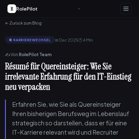
R
RolePilot
← Zurück zum Blog
📅 Dec 2025
🕐 4 Min.
🔄 KARRIEREWECHSEL
✍️ Von
RolePilot Team
Résumé für Quereinsteiger: Wie Sie
irrelevante Erfahrung für den IT-Einstieg
neu verpacken
Erfahren Sie, wie Sie als Quereinsteiger
Ihren bisherigen Berufsweg im Lebenslauf
strategisch so darstellen, dass er für eine
IT-Karriere relevant wird und Recruiter