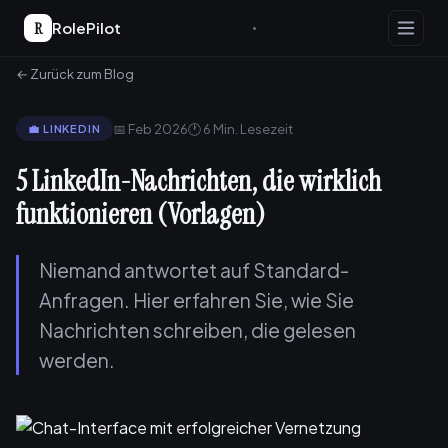
R
RolePilot
← Zurück zum Blog
📅 Feb 2026
🕐 6 Min. Lesezeit
💼 LINKEDIN
5 LinkedIn-Nachrichten, die wirklich
funktionieren (Vorlagen)
Niemand antwortet auf Standard-
Anfragen. Hier erfahren Sie, wie Sie
Nachrichten schreiben, die gelesen
werden.