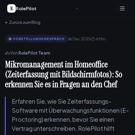
R
RolePilot
← Zurück zum Blog
📅 Dec 2025
🕐 4 Min.
🎤 VORSTELLUNGSGESPRÄCH
✍️ Von
RolePilot Team
Mikromanagement im Homeoffice
(Zeiterfassung mit Bildschirmfotos): So
erkennen Sie es in Fragen an den Chef
Erfahren Sie, wie Sie Zeiterfassungs-
Software mit Überwachungsfunktionen (E-
Proctoring) erkennen, bevor Sie einen
Vertrag unterschreiben. RolePilot hilft