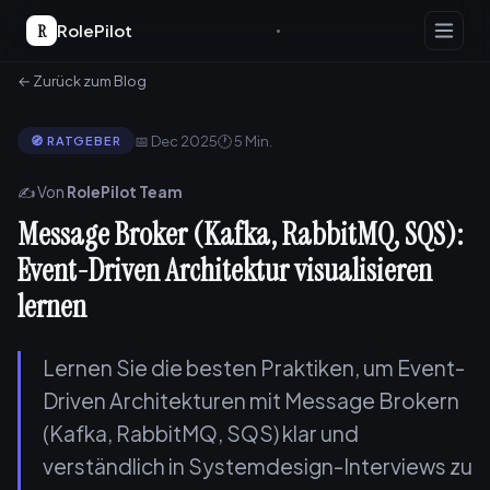
R
RolePilot
← Zurück zum Blog
📅 Dec 2025
🕐 5 Min.
🧭 RATGEBER
✍️ Von
RolePilot Team
Message Broker (Kafka, RabbitMQ, SQS):
Event-Driven Architektur visualisieren
lernen
Lernen Sie die besten Praktiken, um Event-
Driven Architekturen mit Message Brokern
(Kafka, RabbitMQ, SQS) klar und
verständlich in Systemdesign-Interviews zu