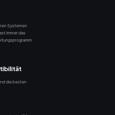
teren Systemen
ast immer das
beitungsprogramm
bilität
ind die besten