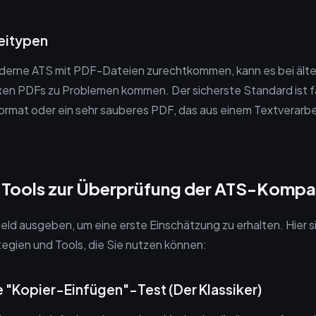
teitypen
derne ATS mit PDF-Dateien zurechtkommen, kann es bei äl
xen PDFs zu Problemen kommen. Der sicherste Standard ist f
ormat oder ein sehr sauberes PDF, das aus einem Textverar
 Tools zur Überprüfung der ATS-Kompati
eld ausgeben, um eine erste Einschätzung zu erhalten. Hier s
egien und Tools, die Sie nutzen können:
e "Kopier-Einfügen"-Test (Der Klassiker)