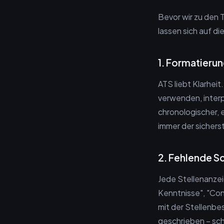
Bevor wir zu den 
lassen sich auf d
1. Formatieru
ATS liebt Klarheit
verwenden, interp
chronologischer, 
immer der sicher
2. Fehlende S
Jede Stellenanzei
Kenntnisse", "Con
mit der Stellenbe
geschrieben – sch