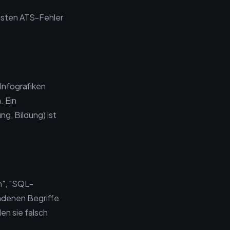
isten ATS-Fehler
 Infografiken
. Ein
g, Bildung) ist
n", "SQL-
undenen Begriffe
en sie falsch