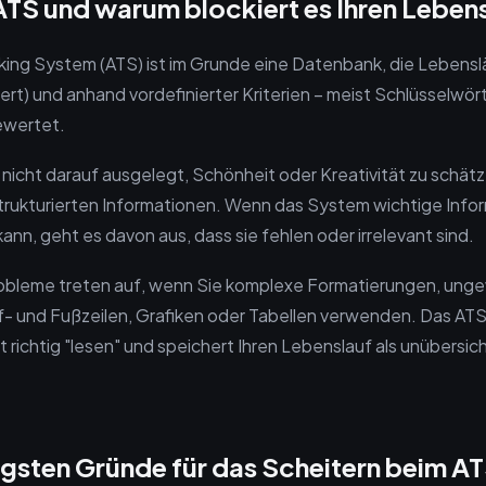
 ATS und warum blockiert es Ihren Leben
cking System (ATS) ist im Grunde eine Datenbank, die Lebensl
ert) und anhand vordefinierter Kriterien – meist Schlüsselwör
ewertet.
nicht darauf ausgelegt, Schönheit oder Kreativität zu schätz
trukturierten Informationen. Wenn das System wichtige Info
 kann, geht es davon aus, dass sie fehlen oder irrelevant sind.
robleme treten auf, wenn Sie komplexe Formatierungen, ung
f- und Fußzeilen, Grafiken oder Tabellen verwenden. Das ATS
 richtig "lesen" und speichert Ihren Lebenslauf als unübersic
igsten Gründe für das Scheitern beim 