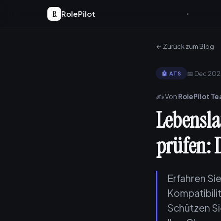
R
RolePilot
← Zurück zum Blog
📅 Dec 20
🤖 ATS
✍️ Von
RolePilot T
Lebensla
prüfen: D
Erfahren Sie
Kompatibili
Schützen Si