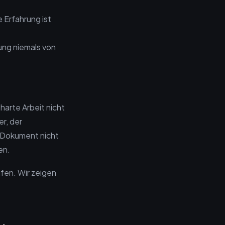
 Erfahrung ist
ung niemals von
 harte Arbeit nicht
er, der
 Dokument nicht
en.
üfen. Wir zeigen