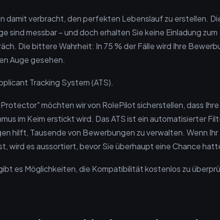
 damit verbracht, den perfekten Lebenslauf zu erstellen. Die
olge sind messbar – und doch erhalten Sie keine Einladung zum
äch. Die bittere Wahrheit: In 75 % der Fälle wird Ihre Bewerb
hen Auge gesehen.
plicant Tracking System (ATS).
 Protector" möchten wir von RolePilot sicherstellen, dass Ihre
mus im Keim erstickt wird. Das ATS ist ein automatisierter Filt
gen hilft, Tausende von Bewerbungen zu verwalten. Wenn Ihr
st, wird es aussortiert, bevor Sie überhaupt eine Chance hatt
gibt es Möglichkeiten, die Kompatibilität kostenlos zu überpr