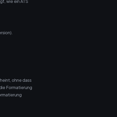
gt, wie ein ATS
rsion).
heint, ohne dass
 die Formatierung
ormatierung