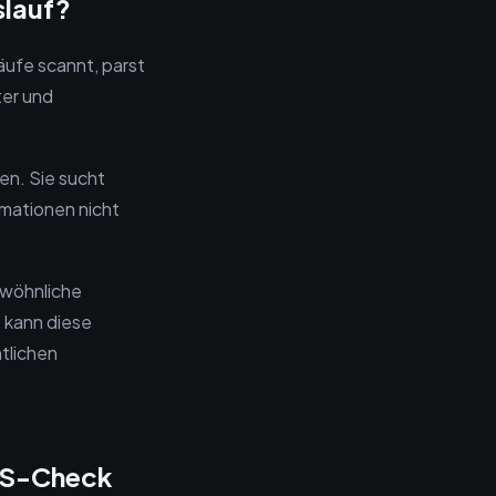
slauf?
äufe scannt, parst
ter und
en. Sie sucht
rmationen nicht
ewöhnliche
 kann diese
htlichen
ATS-Check