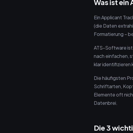
Was ist ein
Ein Applicant Tra
(die Daten extrahi
Formatierung – b
ATS-Software ist 
nach einfachen, s
klar identifizieren
Die häufigsten P
Schriftarten, Kop
Elemente oft nicht
Datenbrei.
Die 3 wicht