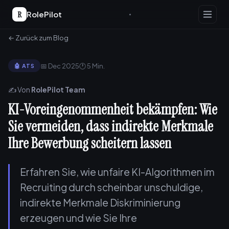
R
RolePilot
← Zurück zum Blog
📅 Dec 2025
🕐 5 Min.
🤖 ATS
✍️ Von
RolePilot Team
KI-Voreingenommenheit bekämpfen: Wie
Sie vermeiden, dass indirekte Merkmale
Ihre Bewerbung scheitern lassen
Erfahren Sie, wie unfaire KI-Algorithmen im
Recruiting durch scheinbar unschuldige,
indirekte Merkmale Diskriminierung
erzeugen und wie Sie Ihre