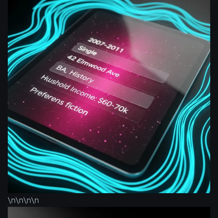
\n\n\n\n