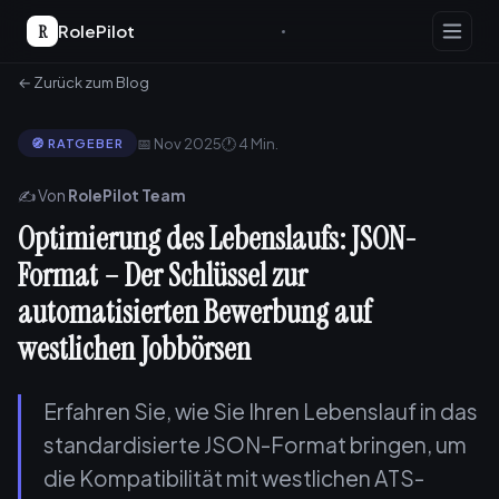
R
RolePilot
← Zurück zum Blog
📅 Nov 2025
🕐 4 Min.
🧭 RATGEBER
✍️ Von
RolePilot Team
Optimierung des Lebenslaufs: JSON-
Format – Der Schlüssel zur
automatisierten Bewerbung auf
westlichen Jobbörsen
Erfahren Sie, wie Sie Ihren Lebenslauf in das
standardisierte JSON-Format bringen, um
die Kompatibilität mit westlichen ATS-