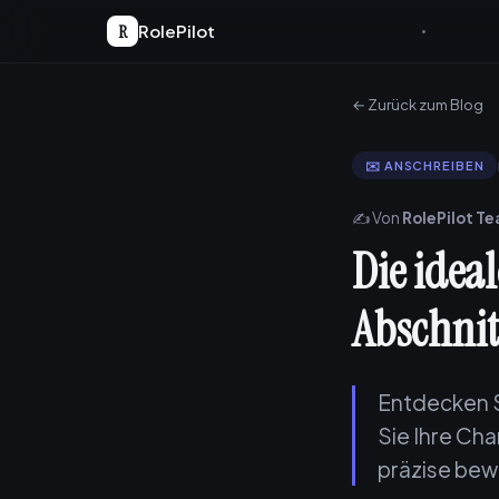
R
RolePilot
← Zurück zum Blog
✉️ ANSCHREIBEN
✍️ Von
RolePilot T
Die idea
Abschnit
Entdecken S
Sie Ihre Cha
präzise bew