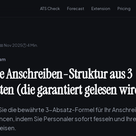
ATS Check
Forecast
Extension
Pricing
📅 Nov 2025
🕐 4 Min.
eam
le Anschreiben-Struktur aus 3
ten (die garantiert gelesen wi
ie die bewährte 3-Absatz-Formel für Ihr Anschre
ncen, indem Sie Personaler sofort fesseln und Ihr
eisen.