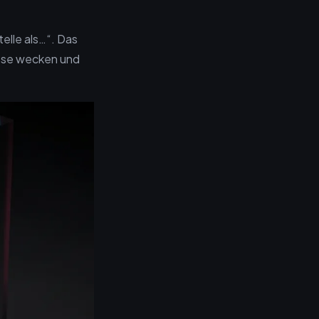
elle als…“. Das
esse wecken und