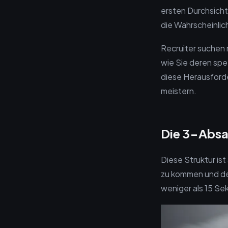
ersten Durchsicht
die Wahrscheinlic
Recruiter suchen
wie Sie deren spez
diese Herausforde
meistern.
Die 3-Absat
Diese Struktur is
zu kommen und dem
weniger als 15 Se