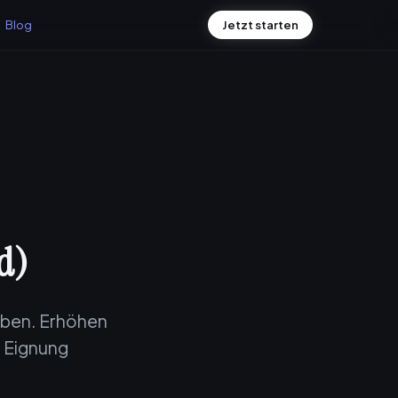
Blog
Jetzt starten
rd)
iben. Erhöhen
e Eignung