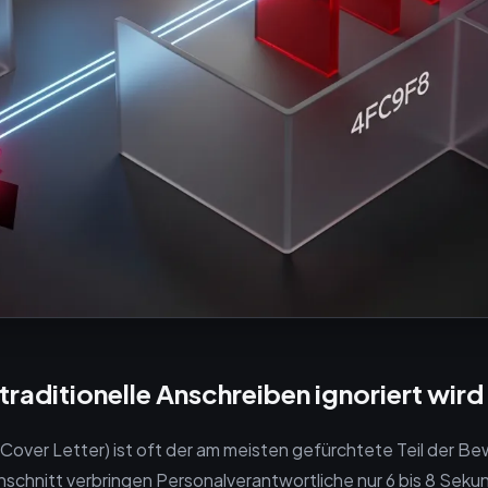
raditionelle Anschreiben ignoriert wird
Cover Letter) ist oft der am meisten gefürchtete Teil der B
hschnitt verbringen Personalverantwortliche nur 6 bis 8 Seku