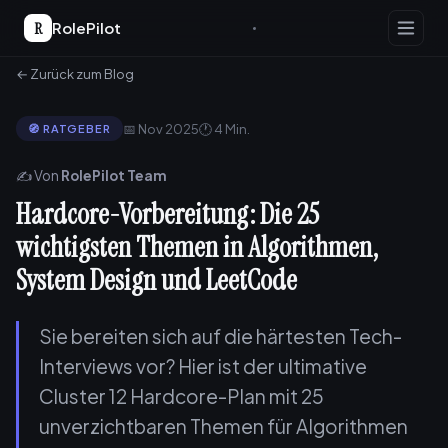
R
RolePilot
← Zurück zum Blog
📅 Nov 2025
🕐 4 Min.
🧭 RATGEBER
✍️ Von
RolePilot Team
Hardcore-Vorbereitung: Die 25
wichtigsten Themen in Algorithmen,
System Design und LeetCode
Sie bereiten sich auf die härtesten Tech-
Interviews vor? Hier ist der ultimative
Cluster 12 Hardcore-Plan mit 25
unverzichtbaren Themen für Algorithmen