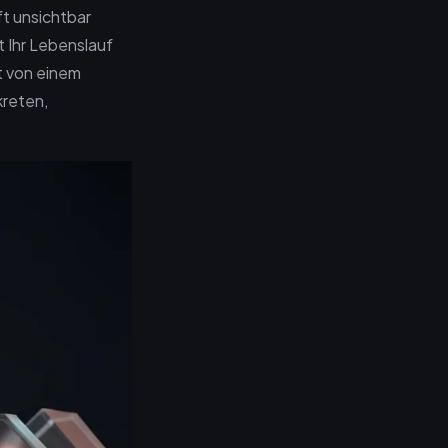
ft unsichtbar
t Ihr Lebenslauf
t von einem
kreten,