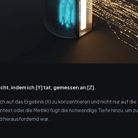
icht, indem ich [Y] tat, gemessen an [Z].
ich auf das Ergebnis (X) zu konzentrieren und nicht nur auf die 
text oder die Metrik) fügt die notwendige Tiefe hinzu, um zu 
nd herausfordernd war.