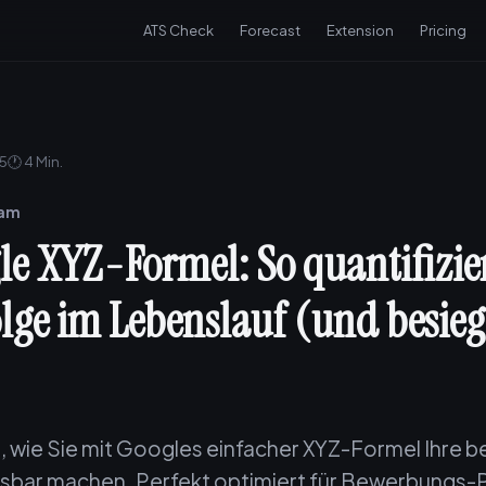
ATS Check
Forecast
Extension
Pricing
25
🕐 4 Min.
eam
le XYZ-Formel: So quantifizie
olge im Lebenslauf (und besie
, wie Sie mit Googles einfacher XYZ-Formel Ihre b
sbar machen. Perfekt optimiert für Bewerbungs-P