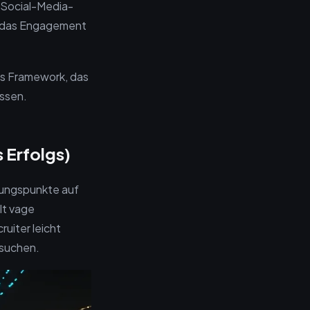
n Social-Media-
te das Engagement
es Framework, das
assen.
 Erfolgs)
stungspunkte auf
lt vage
ruiter leicht
 suchen.