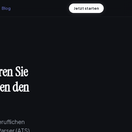
Blog
Jetzt starten
ren Sie
gen den
eruflichen
arser (ATS)