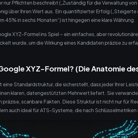
er nur Pflichten beschreibt („Zuständig für die Verwaltung vo
nig über Ihren Wert aus. Ein quantifizierter Erfolg („Steiger
um 45% in sechs Monaten“) ist hingegen eine klare Währung.
ogle XYZ-Formel ins Spiel – ein einfaches, aber revolutionär
kelt wurde, um die Wirkung eines Kandidaten präzise zu erf
 Google XYZ-Formel? (Die Anatomie des
 eine Standardstruktur, die sicherstellt, dass jeder Ihrer Lei
nen klaren, datengestützten Mehrwert liefert. Sie verwande
präzise, scanbare Fakten. Diese Struktur ist nicht nur für Rec
dern auch ideal für ATS-Systeme, die nach Schlüsselmetriken