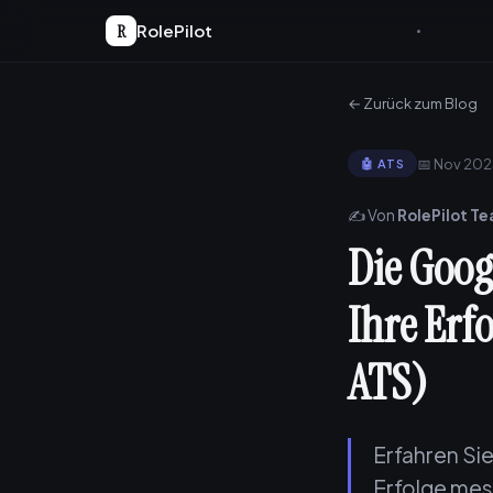
R
RolePilot
← Zurück zum Blog
📅 Nov 20
🤖 ATS
✍️ Von
RolePilot T
Die Goog
Ihre Erf
ATS)
Erfahren Sie
Erfolge mes