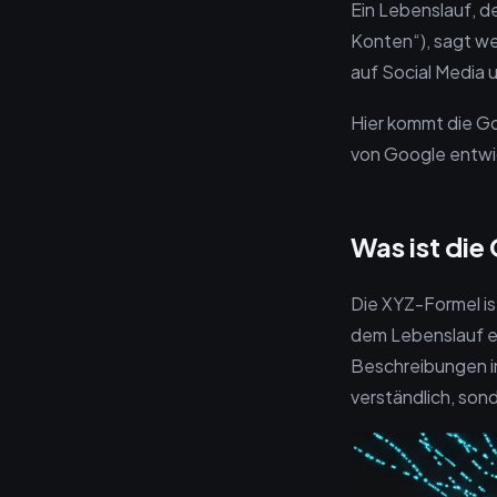
Ein Lebenslauf, d
Konten“), sagt we
auf Social Media 
Hier kommt die Go
von Google entwic
Was ist die
Die XYZ-Formel ist
dem Lebenslauf ei
Beschreibungen in 
verständlich, son