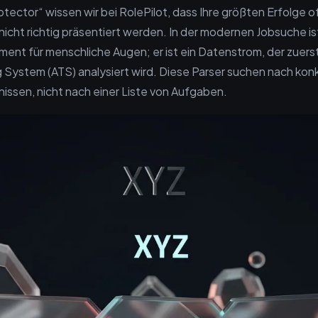
tector“ wissen wir bei RolePilot, dass Ihre größten Erfolge o
nicht richtig präsentiert werden. In der modernen Jobsuche is
ument für menschliche Augen; er ist ein Datenstrom, der zuers
g System (ATS) analysiert wird. Diese Parser suchen nach kon
ssen, nicht nach einer Liste von Aufgaben.