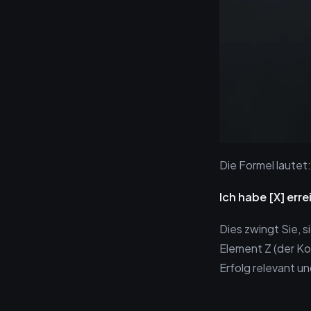
Die Formel lautet:
Ich habe [X] erre
Dies zwingt Sie, s
Element Z (der Kon
Erfolg relevant u