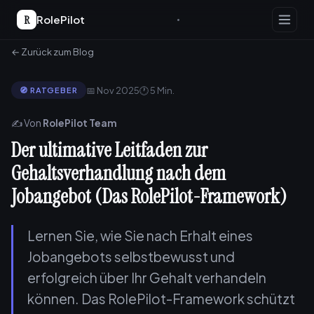
R
RolePilot
← Zurück zum Blog
📅 Nov 2025
🕐 5 Min.
🧭 RATGEBER
✍️ Von
RolePilot Team
Der ultimative Leitfaden zur
Gehaltsverhandlung nach dem
Jobangebot (Das RolePilot-Framework)
Lernen Sie, wie Sie nach Erhalt eines
Jobangebots selbstbewusst und
erfolgreich über Ihr Gehalt verhandeln
können. Das RolePilot-Framework schützt