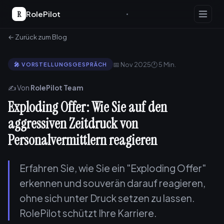
R
RolePilot
← Zurück zum Blog
📅 Nov 2025
🕐 5 Min.
🎤 VORSTELLUNGSGESPRÄCH
✍️ Von
RolePilot Team
Exploding Offer: Wie Sie auf den
aggressiven Zeitdruck von
Personalvermittlern reagieren
Erfahren Sie, wie Sie ein "Exploding Offer"
erkennen und souverän darauf reagieren,
ohne sich unter Druck setzen zu lassen.
RolePilot schützt Ihre Karriere.