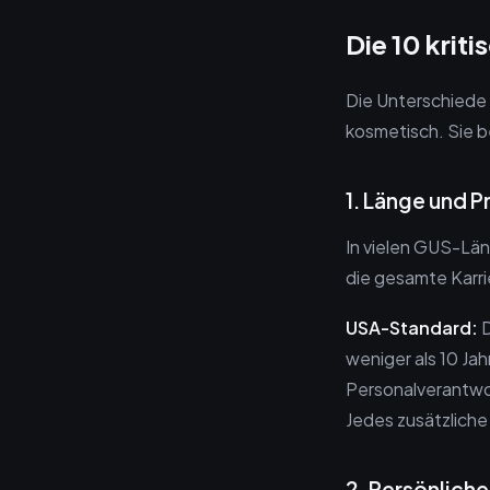
Die 10 krit
Die Unterschiede
kosmetisch. Sie b
1. Länge und P
In vielen GUS-Län
die gesamte Karrie
USA-Standard:
D
weniger als 10 Ja
Personalverantwor
Jedes zusätzliche 
2. Persönliche