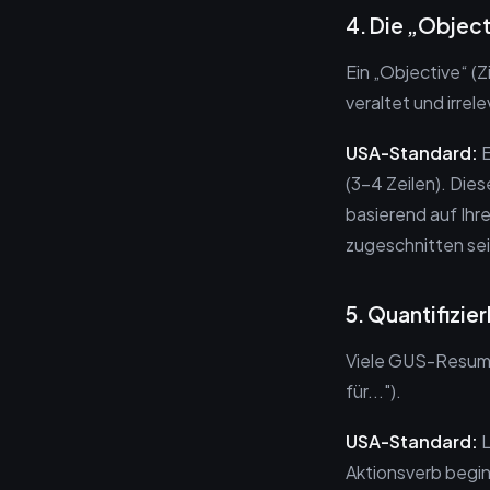
4. Die „Objec
Ein „Objective“ (
veraltet und irre
USA-Standard:
E
(3-4 Zeilen). Die
basierend auf Ihr
zugeschnitten sei
5. Quantifizie
Viele GUS-Resumes
für...").
USA-Standard:
L
Aktionsverb begin