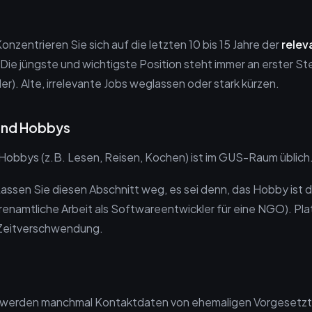
onzentrieren Sie sich auf die letzten 10 bis 15 Jahre der
relev
Die jüngste und wichtigste Position steht immer an erster St
r). Alte, irrelevante Jobs weglassen oder stark kürzen.
 und Hobbys
obbys (z.B. Lesen, Reisen, Kochen) ist im GUS-Raum üblich
assen Sie diesen Abschnitt weg, es sei denn, das Hobby ist di
hrenamtliche Arbeit als Softwareentwickler für eine NGO). Pla
Zeitverschwendung.
werden manchmal Kontaktdaten von ehemaligen Vorgesetzte