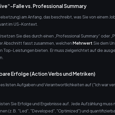
tive“-Falle vs. Professional Summary
Zielsetzung) am Anfang, das beschreibt, was Sie von einem Job
levant im US-Kontext.
rsetzen Sie dies durch einen „Professional Summary“ oder „P
ser Abschnitt fasst zusammen, welchen
Mehrwert
Sie dem U
en Top-Leistungen bieten. Er muss zielgerichtet auf die ausg
n.
rbare Erfolge (Action Verbs und Metriken)
 listen Aufgaben und Verantwortlichkeiten auf ("Ich war ve
isten Sie Erfolge und Ergebnisse auf. Jede Aufzählung muss 
nen (z.B. "Led", "Developed", "Optimized") und quantifizierb