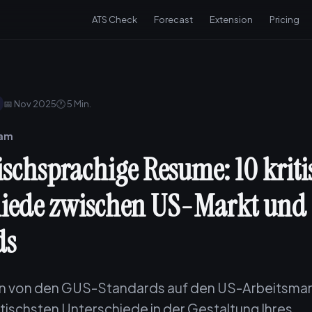
ATS Check
Forecast
Extension
Pricing
📅 Nov 2025
🕐 5 Min.
eam
ischsprachige Resume: 10 kriti
hiede zwischen US-Markt und
ds
n von den GUS-Standards auf den US-Arbeitsmar
ritischsten Unterschiede in der Gestaltung Ihres