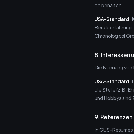
beibehalten.
USA-Standard:
K
Berufserfahrung. 
Chronological Orde
8. Interessen
Die Nennung von H
USA-Standard:
L
die Stelle (z.B. E
und Hobbys sind 
9. Referenzen
In GUS-Resumes 