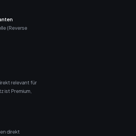
anten
elle (Reverse
.
rekt relevant für
tz ist Premium,
n direkt