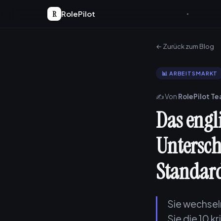
R
RolePilot
← Zurück zum Blog
📊 ARBEITSMARKT
✍️ Von
RolePilot T
Das engl
Untersc
Standar
Sie wechsel
Sie die 10 k