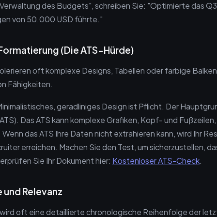
 "Verwaltung des Budgets", schreiben Sie: "Optimierte das 
gen von 50.000 USD führte."
 Formatierung (Die ATS-Hürde)
erieren oft komplexe Designs, Tabellen oder farbige Balken
n Fähigkeiten.
inimalistisches, geradliniges Design ist Pflicht. Der Hauptgr
ATS). Das ATS kann komplexe Grafiken, Kopf- und Fußzeilen,
n. Wenn das ATS Ihre Daten nicht extrahieren kann, wird Ihr R
uiter erreichen. Machen Sie den Test, um sicherzustellen, d
berprüfen Sie Ihr Dokument hier:
Kostenloser ATS-Check
.
e und Relevanz
rd oft eine detaillierte chronologische Reihenfolge der let