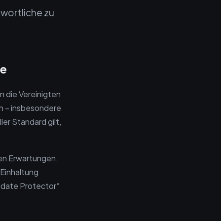
wortliche zu
te
 die Vereinigten
ch – insbesondere
ler Standard gilt,
 den Erwartungen.
 Einhaltung
didate Protector“