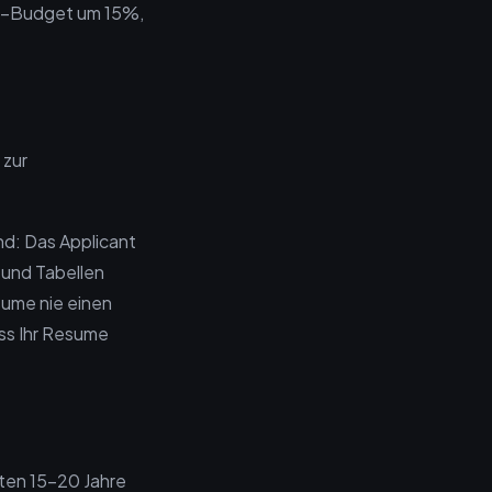
Q3-Budget um 15%,
 zur
und: Das Applicant
 und Tabellen
esume nie einen
ass Ihr Resume
zten 15-20 Jahre