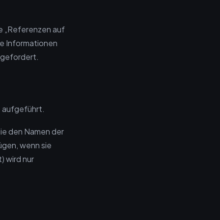
le „Referenzen auf
ere Informationen
ngefordert.
t aufgeführt.
Sie den Namen der
ügen, wenn sie
) wird nur