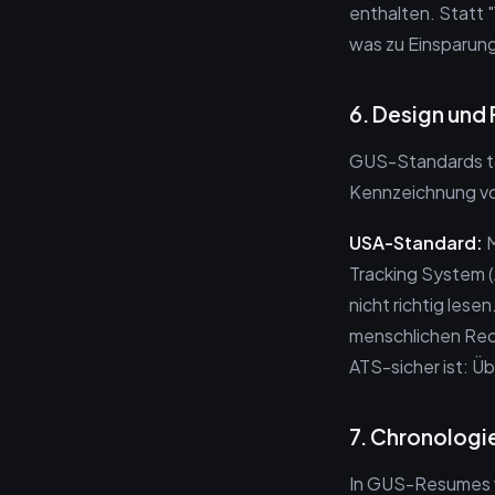
enthalten. Statt
was zu Einsparun
6. Design und
GUS-Standards tol
Kennzeichnung vo
USA-Standard:
M
Tracking System (
nicht richtig lese
menschlichen Recr
ATS-sicher ist: Ü
7. Chronologi
In GUS-Resumes wi