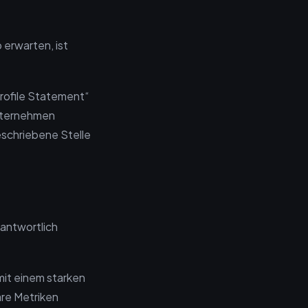
 erwarten, ist
rofile Statement“
nternehmen
eschriebene Stelle
rantwortlich
mit einem starken
are Metriken