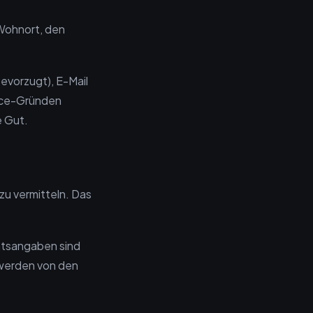
 Wohnort, den
evorzugt), E-Mail
ance-Gründen
e Gut.
u vermitteln. Das
tsangaben sind
 werden von den