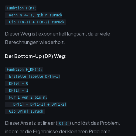
Funktion F(n):

  Wenn n <= 1, gib n zurück

Dieser Weg ist exponentiell langsam, da er viele
Berechnungen wiederholt.
Der Bottom-Up (DP) Weg:
Funktion F_DP(n):

  Erstelle Tabelle DP[n+1]

  DP[0] = 0

  DP[1] = 1

  Für i von 2 bis n:

    DP[i] = DP[i-1] + DP[i-2]

Dieser Ansatz ist linear (
) und löst das Problem,
O(n)
indem er die Ergebnisse der kleineren Probleme