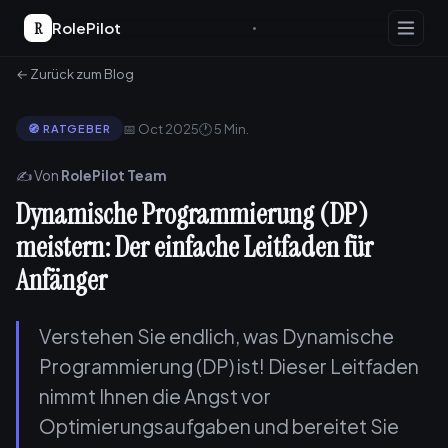
R
RolePilot
← Zurück zum Blog
📅 Oct 2025
🕐 5 Min.
🧭 RATGEBER
✍️ Von
RolePilot Team
Dynamische Programmierung (DP)
meistern: Der einfache Leitfaden für
Anfänger
Verstehen Sie endlich, was Dynamische
Programmierung (DP) ist! Dieser Leitfaden
nimmt Ihnen die Angst vor
Optimierungsaufgaben und bereitet Sie