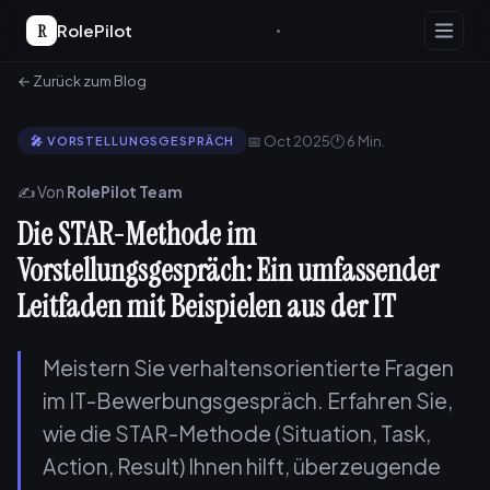
R
RolePilot
← Zurück zum Blog
📅 Oct 2025
🕐 6 Min.
🎤 VORSTELLUNGSGESPRÄCH
✍️ Von
RolePilot Team
Die STAR-Methode im
Vorstellungsgespräch: Ein umfassender
Leitfaden mit Beispielen aus der IT
Meistern Sie verhaltensorientierte Fragen
im IT-Bewerbungsgespräch. Erfahren Sie,
wie die STAR-Methode (Situation, Task,
Action, Result) Ihnen hilft, überzeugende