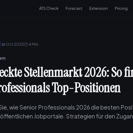
ATS Check
Forecast
Extension
Pricing
📅 Oct 2025
🕐 4 Min.
eam
teckte Stellenmarkt 2026: So f
rofessionals Top-Positionen
ie, wie Senior Professionals 2026 die besten Posi
r öffentlichen Jobportale. Strategien für den Zug