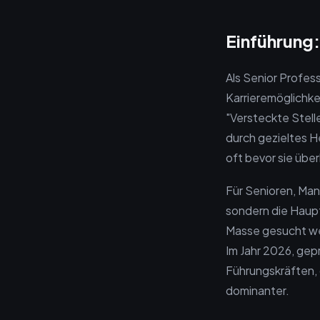
Einführung:
Als Senior Profess
Karrieremöglichk
"Versteckte Stell
durch gezieltes 
oft bevor sie übe
Für Senioren, Mana
sondern die Haupt
Masse gesucht wer
Im Jahr 2026, gep
Führungskräften, 
dominanter.