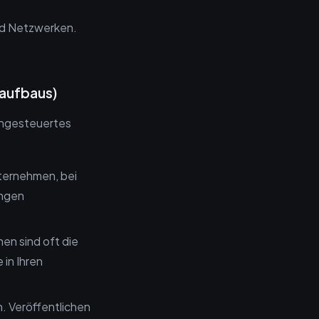
und Netzwerken.
saufbaus)
engesteuertes
nternehmen, bei
ungen
en sind oft die
 in Ihren
n. Veröffentlichen