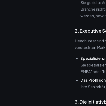
Sie gezielte A
Branche nicht 
werden, bevor
2. Executive 
Headhunter sind d
versteckten Mark
Spezialisieru
Sie spezialisie
EMEA" oder "K
Das Profil sc
Ihre Seniorität
3. Die Initiat