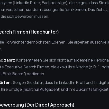
nalysen (LinkedIn Pulse, Fachbeiträge), die zeigen, dass Sie 
nur verstehen, sondern Lösungen liefern können. Das Ziel ist
 Sie sich bewerben müssen.
Search Firmen (Headhunter)
ie Torwächter der höchsten Ebenen. Sie arbeiten ausschließ
t.
ng zählt:
Konzentrieren Sie sich nicht auf allgemeine Personal
rte Executive Search Firmen, die exakt Ihre Nische (z.B. "Logi
I-Ethik Board") bedienen.
härfen:
Sorgen Sie dafür, dass Ihr LinkedIn-Profil und Ihr digit
, Ihre Erfolge (nicht nur Aufgaben!) und Ihre Zukunftsfähigkei
ivbewerbung (Der Direct Approach)