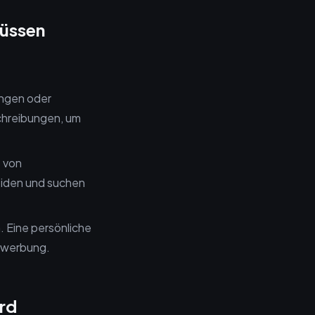
müssen
ungen oder
chreibungen, um
 von
eiden und suchen
 Eine persönliche
ewerbung.
ird