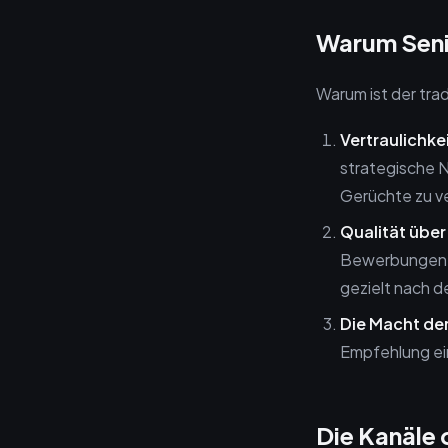
Warum Seni
Warum ist der trad
Vertraulichkei
strategische 
Gerüchte zu v
Qualität über
Bewerbungen e
gezielt nach d
Die Macht de
Empfehlung ei
Die Kanäle 