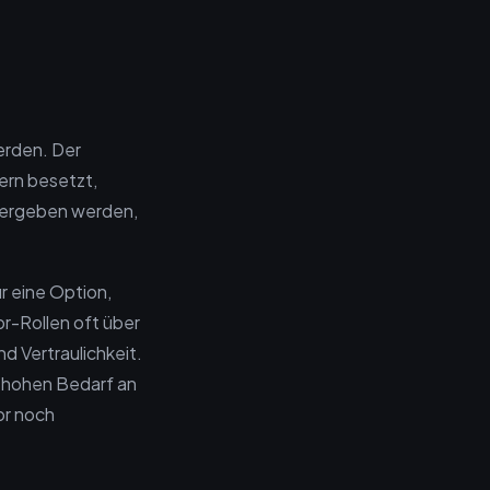
?
erden. Der
ern besetzt,
vergeben werden,
r eine Option,
or-Rollen oft über
d Vertraulichkeit.
m hohen Bedarf an
or noch