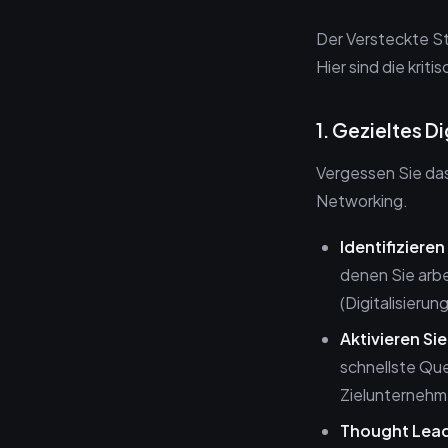
Der Versteckte St
Hier sind die krit
1. Gezieltes D
Vergessen Sie da
Networking.
Identifiziere
denen Sie arb
(Digitalisierun
Aktivieren Si
schnellste Que
Zielunternehm
Thought Lead