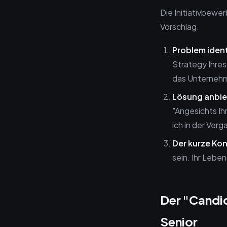
Die Initiativbewe
Vorschlag.
Problem ident
Strategy Ihres
das Unternehm
Lösung anbie
"Angesichts Ih
ich in der Ver
Der kurze Kon
sein. Ihr Lebe
Der "Candid
Senior