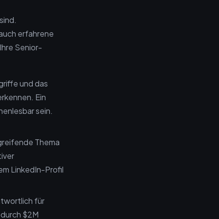
sind.
auch erfahrene
 Ihre Senior-
griffe und das
erkennen. Ein
enlesbar sein.
ergreifende Thema
iver
em LinkedIn-Profil
twortlich für
wodurch $2M