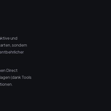
aktive und
warten, sondern
entbehrlicher
hen Direct
rlagen (dank Tools
itionen.