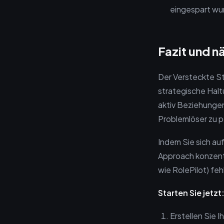
eingespart wu
Fazit und n
Der Versteckte St
strategische Halt
aktiv Beziehungen
Problemlöser zu p
Indem Sie sich au
Approach konzentri
wie RolePilot) feh
Starten Sie jetzt
Erstellen Sie 