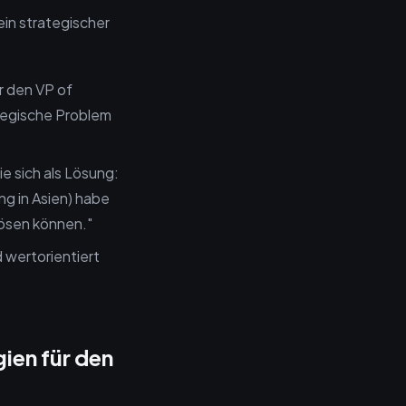
ein strategischer
r den VP of
ategische Problem
e sich als Lösung:
ng in Asien) habe
 lösen können."
 wertorientiert
ien für den