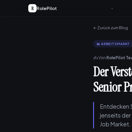
R
RolePilot
← Zurück zum Blog
📊 ARBEITSMARKT
✍️ Von
RolePilot T
Der Vers
Senior P
Entdecken S
jenseits de
Job Market.