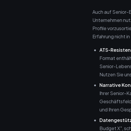
Auch auf Senior-E
Unternehmen nutz
Profile vorzusorti
Erfahrung nicht in
ATS-Resisten
Format enthält
Senior-Lebens
Nutzen Sie uns
Narrative Kon
Ihrer Senior-K
Geschäftsfelde
und Ihren Ges
Datengestütz
Budget X", sc