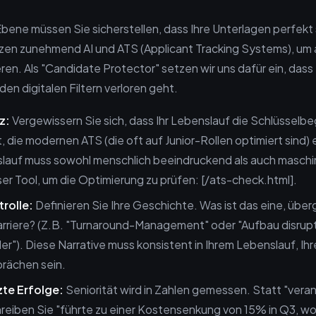
bene müssen Sie sicherstellen, dass Ihre Unterlagen perfekt 
en zunehmend AI und ATS (Applicant Tracking Systems), um 
eren. Als "Candidate Protector" setzen wir uns dafür ein, dass
 den digitalen Filtern verloren geht.
z:
Vergewissern Sie sich, dass Ihr Lebenslauf die Schlüsselbe
, die modernen ATS (die oft auf Junior-Rollen optimiert sind) 
lauf muss sowohl menschlich beeindruckend als auch maschin
er Tool, um die Optimierung zu prüfen: [/ats-check.html].
trolle:
Definieren Sie Ihre Geschichte. Was ist das eine, üb
arriere? (Z.B. "Turnaround-Management" oder "Aufbau disrupt
r"). Diese Narrative muss konsistent in Ihrem Lebenslauf, Ihr
prächen sein.
te Erfolge:
Seniorität wird in Zahlen gemessen. Statt "veran
hreiben Sie "führte zu einer Kostensenkung von 15% in Q3, 