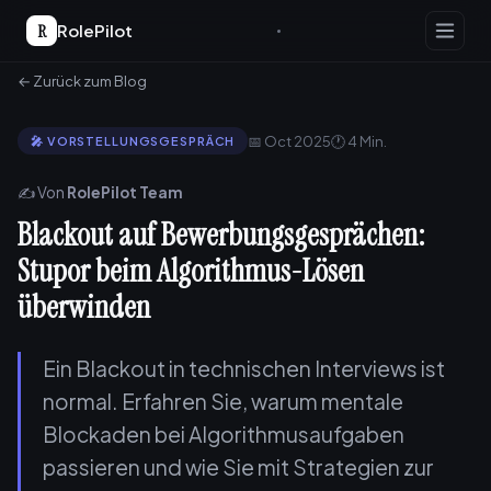
R
RolePilot
← Zurück zum Blog
📅 Oct 2025
🕐 4 Min.
🎤 VORSTELLUNGSGESPRÄCH
✍️ Von
RolePilot Team
Blackout auf Bewerbungsgesprächen:
Stupor beim Algorithmus-Lösen
überwinden
Ein Blackout in technischen Interviews ist
normal. Erfahren Sie, warum mentale
Blockaden bei Algorithmusaufgaben
passieren und wie Sie mit Strategien zur