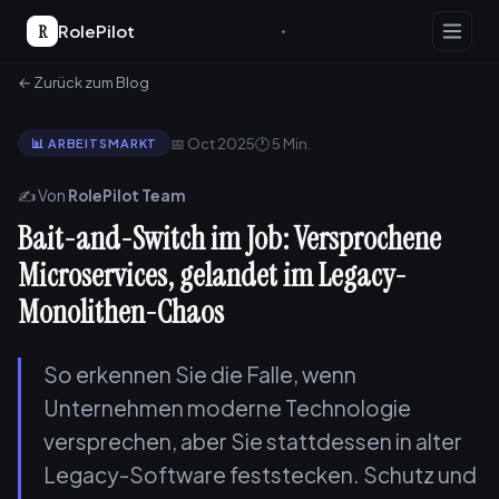
R
RolePilot
← Zurück zum Blog
📅 Oct 2025
🕐 5 Min.
📊 ARBEITSMARKT
✍️ Von
RolePilot Team
Bait-and-Switch im Job: Versprochene
Microservices, gelandet im Legacy-
Monolithen-Chaos
So erkennen Sie die Falle, wenn
Unternehmen moderne Technologie
versprechen, aber Sie stattdessen in alter
Legacy-Software feststecken. Schutz und