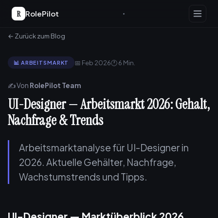
R
RolePilot
← Zurück zum Blog
📅 Feb 2026
🕐 6 Min.
📊 ARBEITSMARKT
✍️ Von
RolePilot Team
UI-Designer — Arbeitsmarkt 2026: Gehalt,
Nachfrage & Trends
Arbeitsmarktanalyse für UI-Designer in
2026. Aktuelle Gehälter, Nachfrage,
Wachstumstrends und Tipps.
UI-Designer — Marktüberblick 2026