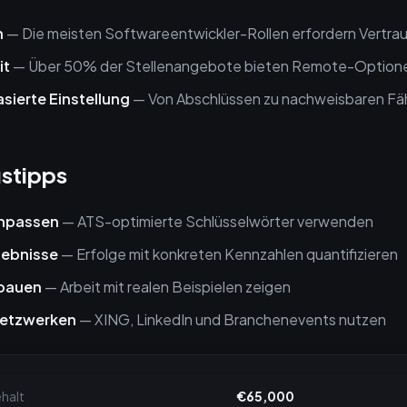
n
— Die meisten Softwareentwickler-Rollen erfordern Vertraut
it
— Über 50% der Stellenangebote bieten Remote-Option
ierte Einstellung
— Von Abschlüssen zu nachweisbaren Fä
stipps
anpassen
— ATS-optimierte Schlüsselwörter verwenden
gebnisse
— Erfolge mit konkreten Kennzahlen quantifizieren
fbauen
— Arbeit mit realen Beispielen zeigen
netzwerken
— XING, LinkedIn und Branchenevents nutzen
halt
€65,000