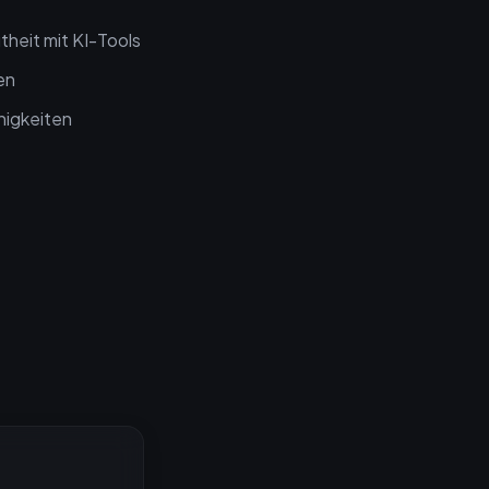
heit mit KI-Tools
en
higkeiten