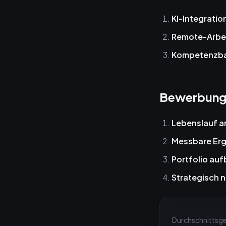
KI-Integratio
Remote-Arbe
Kompetenzbas
Bewerbung
Lebenslauf 
Messbare Er
Portfolio au
Strategisch 
Durchschnittsge