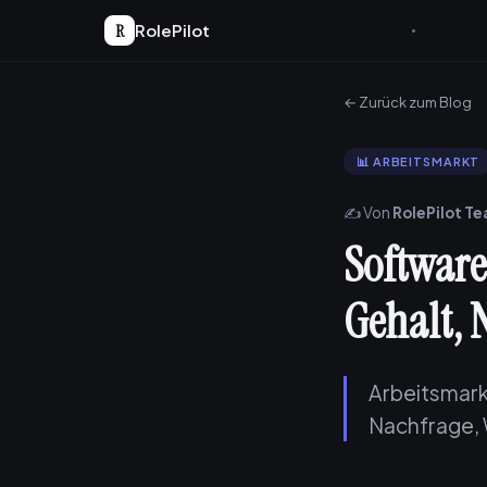
R
RolePilot
← Zurück zum Blog
📊 ARBEITSMARKT
✍️ Von
RolePilot T
Software
Gehalt, 
Arbeitsmark
Nachfrage,