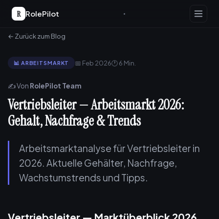
R
RolePilot
← Zurück zum Blog
📅 Feb 2026
🕐 6 Min.
📊 ARBEITSMARKT
✍️ Von
RolePilot Team
Vertriebsleiter — Arbeitsmarkt 2026:
Gehalt, Nachfrage & Trends
Arbeitsmarktanalyse für Vertriebsleiter in
2026. Aktuelle Gehälter, Nachfrage,
Wachstumstrends und Tipps.
Vertriebsleiter — Marktüberblick 2026