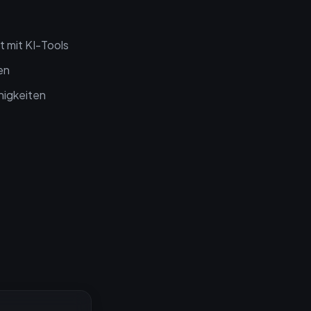
 mit KI-Tools
en
higkeiten