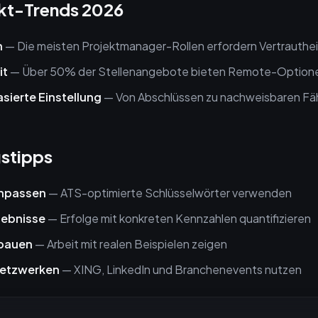
kt-Trends 2026
n
— Die meisten Projektmanager-Rollen erfordern Vertrautheit
it
— Über 50% der Stellenangebote bieten Remote-Option
ierte Einstellung
— Von Abschlüssen zu nachweisbaren Fä
stipps
anpassen
— ATS-optimierte Schlüsselwörter verwenden
gebnisse
— Erfolge mit konkreten Kennzahlen quantifizieren
fbauen
— Arbeit mit realen Beispielen zeigen
netzwerken
— XING, LinkedIn und Branchenevents nutzen