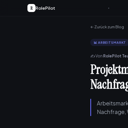
R
RolePilot
← Zurück zum Blog
📊 ARBEITSMARKT
✍️ Von
RolePilot T
Projektm
Nachfrag
Arbeitsmark
Nachfrage,