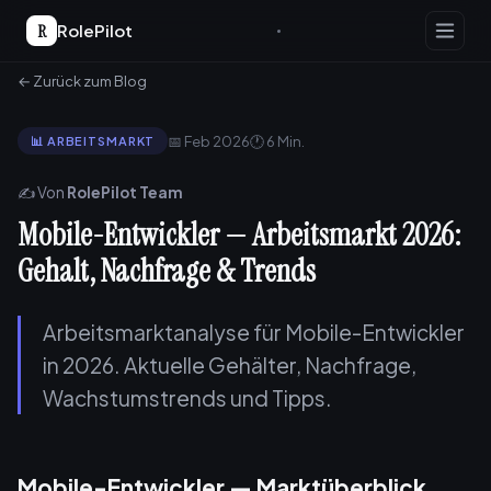
R
RolePilot
← Zurück zum Blog
📅 Feb 2026
🕐 6 Min.
📊 ARBEITSMARKT
✍️ Von
RolePilot Team
Mobile-Entwickler — Arbeitsmarkt 2026:
Gehalt, Nachfrage & Trends
Arbeitsmarktanalyse für Mobile-Entwickler
in 2026. Aktuelle Gehälter, Nachfrage,
Wachstumstrends und Tipps.
Mobile-Entwickler — Marktüberblick