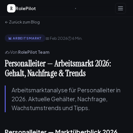
R
RolePilot
← Zurück zum Blog
📅 Feb 2026
🕐 6 Min.
📊 ARBEITSMARKT
✍️ Von
RolePilot Team
Personalleiter — Arbeitsmarkt 2026:
Gehalt, Nachfrage & Trends
Arbeitsmarktanalyse für Personalleiter in
2026. Aktuelle Gehälter, Nachfrage,
Wachstumstrends und Tipps.
Personalleiter — Marktüberblick 2026