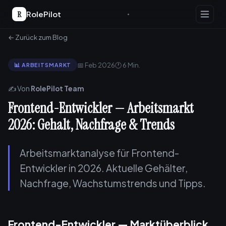
R
RolePilot
← Zurück zum Blog
📅 Feb 2026
🕐 6 Min.
📊 ARBEITSMARKT
✍️ Von
RolePilot Team
Frontend-Entwickler — Arbeitsmarkt
2026: Gehalt, Nachfrage & Trends
Arbeitsmarktanalyse für Frontend-
Entwickler in 2026. Aktuelle Gehälter,
Nachfrage, Wachstumstrends und Tipps.
Frontend-Entwickler — Marktüberblick