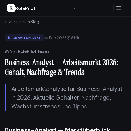
R
RolePilot
← Zurück zum Blog
📅 Feb 2026
🕐 6 Min.
📊 ARBEITSMARKT
✍️ Von
RolePilot Team
Business-Analyst — Arbeitsmarkt 2026:
Gehalt, Nachfrage & Trends
Arbeitsmarktanalyse für Business-Analyst
in 2026. Aktuelle Gehälter, Nachfrage,
Wachstumstrends und Tipps.
Business-Analyst — Marktüberblick