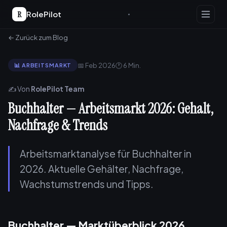
R
RolePilot
← Zurück zum Blog
📅 Feb 2026
🕐 6 Min.
📊 ARBEITSMARKT
✍️ Von
RolePilot Team
Buchhalter — Arbeitsmarkt 2026: Gehalt,
Nachfrage & Trends
Arbeitsmarktanalyse für Buchhalter in
2026. Aktuelle Gehälter, Nachfrage,
Wachstumstrends und Tipps.
Buchhalter — Marktüberblick 2026