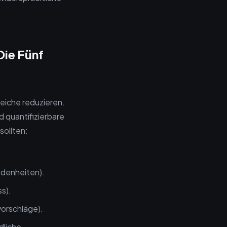
Die Fünf
eiche reduzieren.
d quantifizierbare
sollten:
edenheiten).
s).
orschläge).
dliche