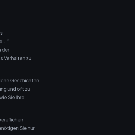
es
e...“
 der
s Verhalten zu
edene Geschichten
ung und oft zu
wie Sie Ihre
beruflichen
nötigen Sie nur