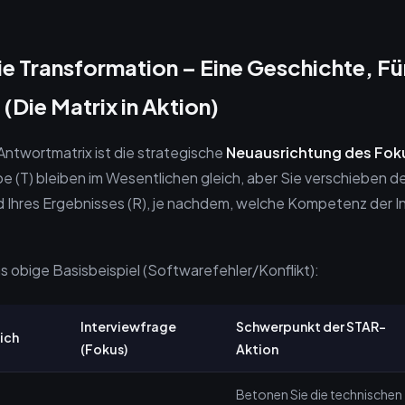
Die Transformation – Eine Geschichte, Fü
(Die Matrix in Aktion)
 Antwortmatrix ist die strategische
Neuausrichtung des Fok
be (T) bleiben im Wesentlichen gleich, aber Sie verschieben
und Ihres Ergebnisses (R), je nachdem, welche Kompetenz der I
s obige Basisbeispiel (Softwarefehler/Konflikt):
Interviewfrage
Schwerpunkt der STAR-
ich
(Fokus)
Aktion
Betonen Sie die technischen