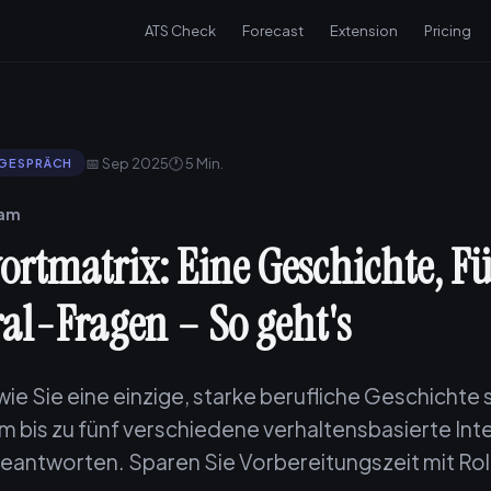
ATS Check
Forecast
Extension
Pricing
📅 Sep 2025
🕐 5 Min.
SGESPRÄCH
eam
ortmatrix: Eine Geschichte, F
al-Fragen – So geht's
wie Sie eine einzige, starke berufliche Geschichte 
m bis zu fünf verschiedene verhaltensbasierte In
beantworten. Sparen Sie Vorbereitungszeit mit Rol