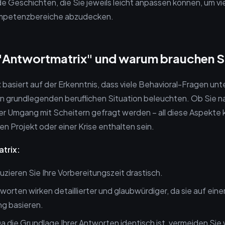
e Geschichten, die Sie jeweils leicht anpassen können, um vie
mpetenzbereiche abzudecken.
 "Antwortmatrix" und warum brauchen Si
 basiert auf der Erkenntnis, dass viele Behavioral-Fragen unt
n grundlegenden beruflichen Situation beleuchten. Ob Sie n
er Umgang mit Scheitern gefragt werden – all diese Aspekte 
n Projekt oder einer Krise enthalten sein.
atrix:
zieren Sie Ihre Vorbereitungszeit drastisch.
worten wirken detaillierter und glaubwürdiger, da sie auf ein
ng basieren.
a die Grundlage Ihrer Antworten identisch ist, vermeiden Sie