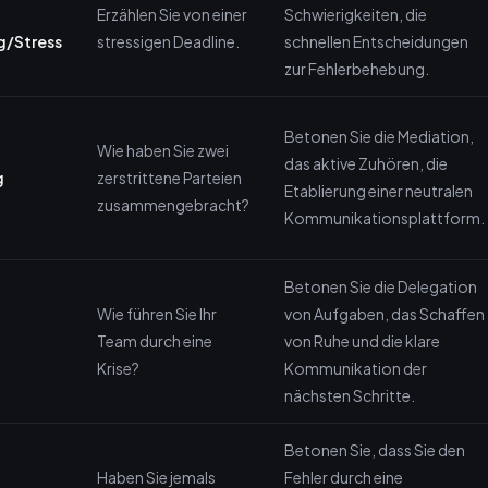
Erzählen Sie von einer
Schwierigkeiten, die
g/Stress
stressigen Deadline.
schnellen Entscheidungen
zur Fehlerbehebung.
Betonen Sie die Mediation,
Wie haben Sie zwei
das aktive Zuhören, die
g
zerstrittene Parteien
Etablierung einer neutralen
zusammengebracht?
Kommunikationsplattform.
Betonen Sie die Delegation
Wie führen Sie Ihr
von Aufgaben, das Schaffen
Team durch eine
von Ruhe und die klare
Krise?
Kommunikation der
nächsten Schritte.
Betonen Sie, dass Sie den
Haben Sie jemals
Fehler durch eine