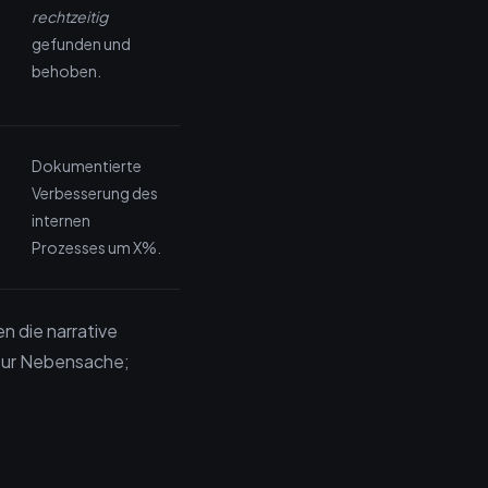
rechtzeitig
gefunden und
behoben.
Dokumentierte
Verbesserung des
internen
Prozesses um X%.
n die narrative
 zur Nebensache;