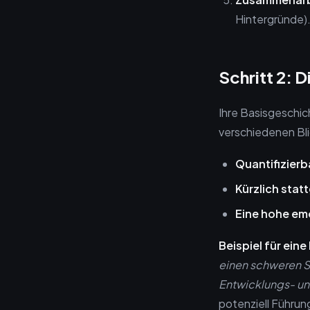
Hintergründe)
Schritt 2: 
Ihre Basisgeschic
verschiedenen Bli
Quantifizierba
Kürzlich stat
Eine hohe em
Beispiel für ein
einen schweren S
Entwicklungs- un
potenziell Führung