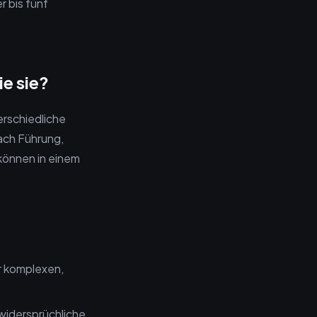
r bis fünf
e sie?
erschiedliche
ach Führung,
können in einem
er komplexen,
 widersprüchliche