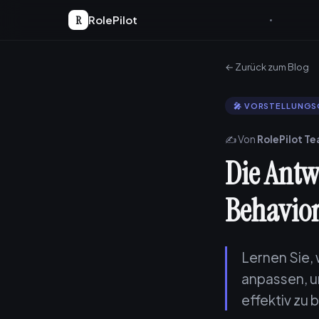
R
RolePilot
← Zurück zum Blog
🎤 VORSTELLUNG
✍️ Von
RolePilot T
Die Antw
Behavior
Lernen Sie, 
anpassen, u
effektiv zu 