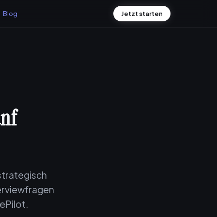
Blog
Jetzt starten
ünf
strategisch
terviewfragen
ePilot.