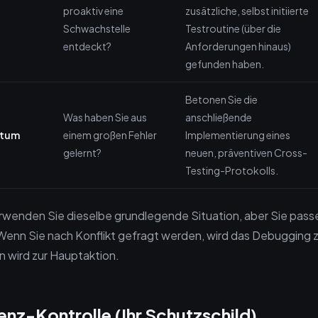
proaktiv eine
zusätzliche, selbst initiierte
Schwachstelle
Testroutine (über die
entdeckt?
Anforderungen hinaus)
gefunden haben.
Betonen Sie die
Was haben Sie aus
anschließende
stum
einem großen Fehler
Implementierung eines
gelernt?
neuen, präventiven Cross-
Testing-Protokolls.
rwenden Sie dieselbe grundlegende Situation, aber Sie passe
Wenn Sie nach Konflikt gefragt werden, wird das Debugging
 wird zur Hauptaktion.
enz-Kontrolle (Ihr Schutzschild)