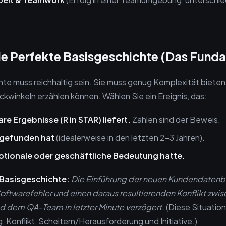
.
Die Perfekte Basisgeschichte (Das Fund
hte muss reichhaltig sein. Sie muss genug Komplexität bieten,
ckwinkeln erzählen können. Wählen Sie ein Ereignis, das:
re Ergebnisse (R in STAR) liefert.
Zahlen sind der Beweis.
tgefunden hat
(idealerweise in den letzten 2–3 Jahren).
otionale oder geschäftliche Bedeutung hatte.
e Basisgeschichte:
Die Einführung der neuen Kundendatenb
oftwarefehler und einen daraus resultierenden Konflikt zw
d dem QA-Team in letzter Minute verzögert.
(Diese Situation
, Konflikt, Scheitern/Herausforderung und Initiative.)