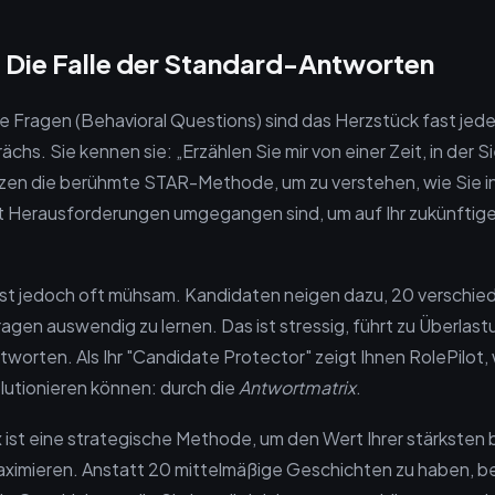
– Die Falle der Standard-Antworten
e Fragen (Behavioral Questions) sind das Herzstück fast jed
chs. Sie kennen sie: „Erzählen Sie mir von einer Zeit, in der Si
en die berühmte STAR-Methode, um zu verstehen, wie Sie in
t Herausforderungen umgegangen sind, um auf Ihr zukünftige
 ist jedoch oft mühsam. Kandidaten neigen dazu, 20 verschi
agen auswendig zu lernen. Das ist stressig, führt zu Überlast
worten. Als Ihr "Candidate Protector" zeigt Ihnen RolePilot, 
lutionieren können: durch die
Antwortmatrix
.
 ist eine strategische Methode, um den Wert Ihrer stärksten 
ximieren. Anstatt 20 mittelmäßige Geschichten zu haben, be