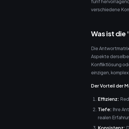
fünf hervorragend
verschiedene Ko
Was ist die
Die Antwortmatrix
Aspekte derselbe
Konfliktlösung od
einzigen, komplexe
Der Vorteil der M
Effizienz:
Redu
Tiefe:
Ihre Ant
realen Erfahru
Konsistenz:
D