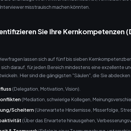
Interviewer misstrauisch machen könnten.
Identifizieren Sie Ihre Kernkompetenzen (
viewfragen lassen sich auf fünf bis sieben Kernkompetenzber
 sich darauf, für jeden Bereich mindestens eine exzellente un
wickeln. Hier sind die gängigsten "Säulen", die Sie abdecken 
fluss
(Delegation, Motivation, Vision).
onflikten
(Mediation, schwierige Kollegen, Meinungsverschi
ung/Scheitern
(Unerwartete Hindernisse, Misserfolge, Stres
roaktivität
(Über das Erwartete hinausgehen, Verbesserungsv
eit & Teamwork
(Erfolg in einer Teamumgebung, unterschie