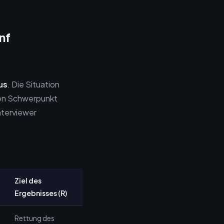
nf
us
. Die Situation
 den Schwerpunkt
nterviewer
Ziel des
Ergebnisses (R)
Rettung des