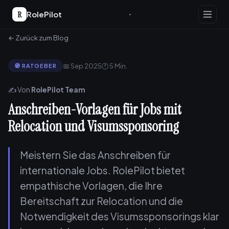
R
RolePilot
← Zurück zum Blog
📅 Sep 2025
🕐 5 Min.
🧭 RATGEBER
✍️ Von
RolePilot Team
Anschreiben-Vorlagen für Jobs mit
Relocation und Visumssponsoring
Meistern Sie das Anschreiben für
internationale Jobs. RolePilot bietet
empathische Vorlagen, die Ihre
Bereitschaft zur Relocation und die
Notwendigkeit des Visumssponsorings klar