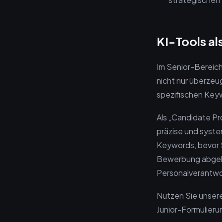
KI-Tools al
Im Senior-Bereich 
nicht nur überze
spezifischen Key
Als „Candidate Pro
präzise und syste
Keywords, bevor S
Bewerbung abgele
Personalverantwor
Nutzen Sie unsere
Junior-Formulieru