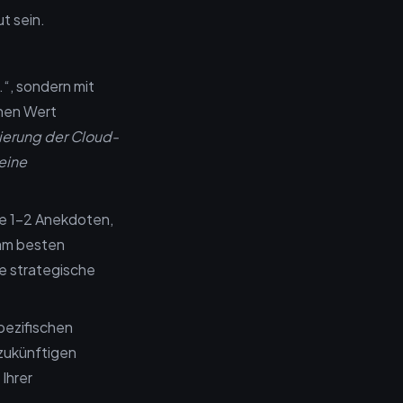
t sein.
.“, sondern mit
chen Wert
mierung der Cloud-
eine
e 1-2 Anekdoten,
 am besten
e strategische
pezifischen
 zukünftigen
Ihrer