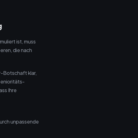
g
uliert ist, muss
eren, die nach
r-Botschaft klar,
enioritäts-
ass Ihre
 durch unpassende