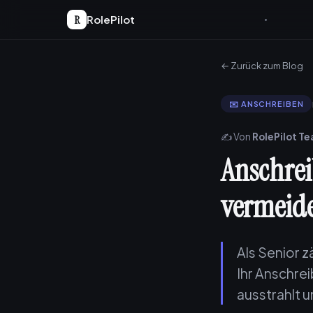
R
RolePilot
← Zurück zum Blog
✉️ ANSCHREIBEN
✍️ Von
RolePilot T
Anschrei
vermeide
Als Senior z
Ihr Anschre
ausstrahlt u