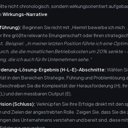
llte nicht chronologisch, sondern wirkungsorientiert aufgebau
ie
Wirkungs-Narrative
:
nführung):
Beginnen Sie nicht mit „Hiermit bewerbe ich mich..
r Ihre größte relevante Errungenschaft oder Ihren strategis
t.
Beispiel: „In meiner letzten Position führte ich eine Opti
durch, die die monatlichen Betriebskosten um 20% senkte – 
g, die ich auch für Ihr Unternehmen sehe.“
rderung-Lösung-Ergebnis (H-L-E)-Abschnitte:
Wählen Si
rität in den Bereichen Strategie, Führung und Problemlösung
eschreiben Sie die Komplexität der Herausforderung (H), Ihr
(L) und den messbaren Output (E).
ision (Schluss):
Verknüpfen Sie Ihre Erfolge direkt mit den s
und Zielen der angestrebten Rolle. Zeigen Sie, dass Sie die
gen des Unternehmens verstehen und bereit sind, diese mit 
 Erfahrung anzugehen.