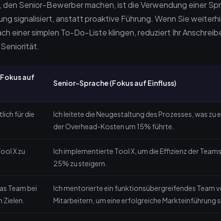
, den Senior-Bewerber machen, ist die Verwendung einer Spr
g signalisiert, anstatt proaktive Führung. Wenn Sie weiterh
ch einer simplen To-Do-Liste klingen, reduziert Ihr Anschrei
eniorität.
(Fokus auf
Senior-Sprache (Fokus auf Einfluss)
lich für die
Ich leitete die Neugestaltung des Prozesses, was zu 
der Overhead-Kosten um 15% führte.
Tool X zu
Ich implementierte Tool X, um die Effizienz der Team
25% zu steigern.
das Team bei
Ich mentorierte ein funktionsübergreifendes Team vo
 Zielen.
Mitarbeitern, um eine erfolgreiche Markteinführung s