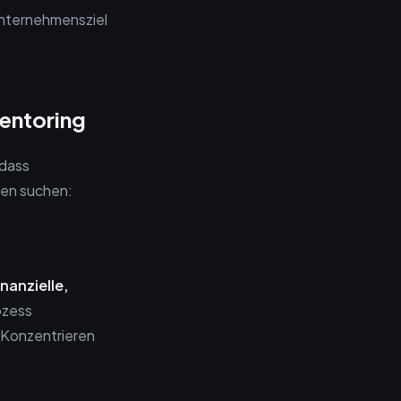
 Unternehmensziel
Mentoring
 dass
ten suchen:
inanzielle,
ozess
 Konzentrieren