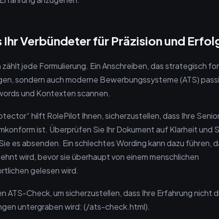
s Ihr Verbündeter für Präzision und Erfol
zählt jede Formulierung. Ein Anschreiben, das strategisch form
ugen, sondern auch moderne Bewerbungssysteme (ATS) passi
words und Kontexten scannen.
tector“ hilft RolePilot Ihnen, sicherzustellen, dass Ihre Senio
mkonform ist. Überprüfen Sie Ihr Dokument auf Klarheit und S
ie es absenden. Ein schlechtes Wording kann dazu führen, d
hnt wird, bevor sie überhaupt von einem menschlichen
tlichen gelesen wird.
n ATS-Check, um sicherzustellen, dass Ihre Erfahrung nicht
ngen untergraben wird: (/ats-check.html).