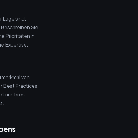
r Lage sind,
 Beschreiben Sie,
 Prioritäten in
he Expertise.
uptmerkmal von
er Best Practices
t nur Ihren
s.
ibens