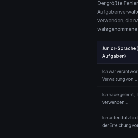
Der größte Fehler
Aufgabenverwaltun
verwenden, die na
wahrgenommene S
Junior-Sprache 
Aufgaben)
Ich war verantwort
Verwaltung von...
Ich habe gelernt, 
verwenden...
Ich unterstützte 
der Erreichung von