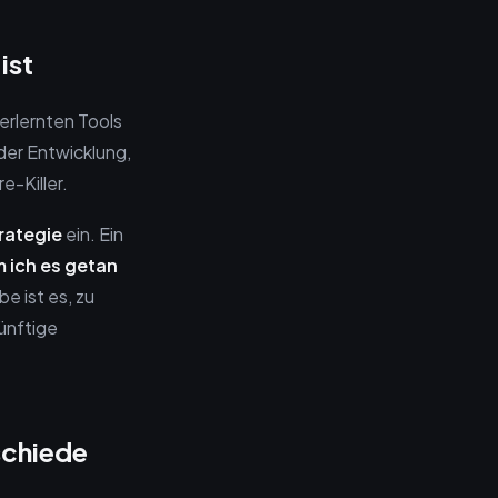
ist
erlernten Tools
der Entwicklung,
e-Killer.
rategie
ein. Ein
 ich es getan
be ist es, zu
ünftige
schiede