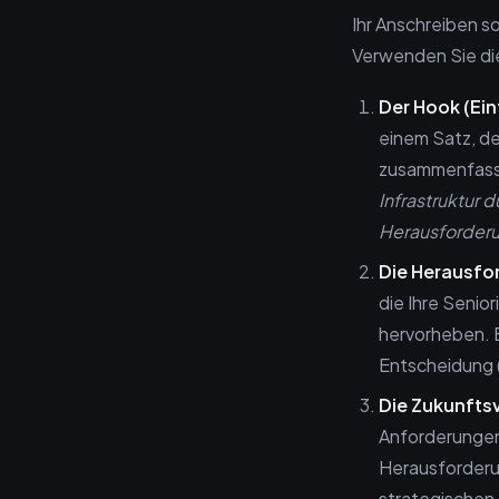
Ihr Anschreiben so
Verwenden Sie d
Der Hook (Ei
einem Satz, de
zusammenfass
Infrastruktur 
Herausforderun
Die Herausfo
die Ihre Senio
hervorheben. B
Entscheidung 
Die Zukunftsv
Anforderungen 
Herausforderun
strategischen