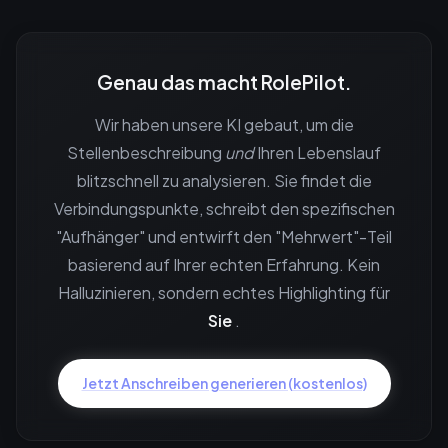
Genau das macht RolePilot.
Wir haben unsere KI gebaut, um die
Stellenbeschreibung
und
Ihren Lebenslauf
blitzschnell zu analysieren. Sie findet die
Verbindungspunkte, schreibt den spezifischen
"Aufhänger" und entwirft den "Mehrwert"-Teil
basierend auf Ihrer echten Erfahrung. Kein
Halluzinieren, sondern echtes Highlighting für
Sie
.
Jetzt Anschreiben generieren (kostenlos)