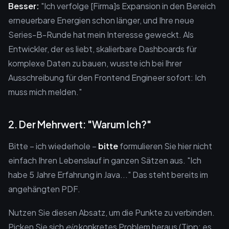
Besser:
"Ich verfolge [Firma]s Expansion in den Bereich
erneuerbare Energien schon länger, und Ihre neue
Series-B-Runde hat mein Interesse geweckt. Als
Entwickler, der es liebt, skalierbare Dashboards für
komplexe Daten zu bauen, wusste ich bei Ihrer
Ausschreibung für den Frontend Engineer sofort: Ich
muss mich melden."
2. Der Mehrwert: "Warum Ich?"
Bitte – ich wiederhole –
bitte
formulieren Sie hier nicht
einfach Ihren Lebenslauf in ganzen Sätzen aus. "Ich
habe 5 Jahre Erfahrung in Java..." Das steht bereits im
angehängten PDF.
Nutzen Sie diesen Absatz, um die Punkte zu verbinden.
Picken Sie sich
ein
konkretes Problem heraus (Tipp: es