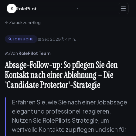
R
RolePilot
← Zurück zum Blog
📅 Sep 2025
🕐 4 Min.
🔍 JOBSUCHE
✍️ Von
RolePilot Team
Absage-Follow-up: So pflegen Sie den
Kontakt nach einer Ablehnung – Die
'Candidate Protector'-Strategie
Erfahren Sie, wie Sie nach einer Jobabsage
elegant und professionell reagieren.
Nutzen Sie RolePilots Strategie, um
wertvolle Kontakte zu pflegen und sich für